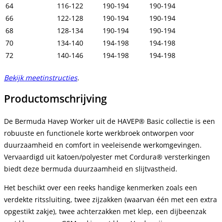
64
116-122
190-194
190-194
66
122-128
190-194
190-194
68
128-134
190-194
190-194
70
134-140
194-198
194-198
72
140-146
194-198
194-198
Bekijk meetinstructies
.
Productomschrijving
De Bermuda Havep Worker uit de HAVEP® Basic collectie is een
robuuste en functionele korte werkbroek ontworpen voor
duurzaamheid en comfort in veeleisende werkomgevingen.
Vervaardigd uit katoen/polyester met Cordura® versterkingen
biedt deze bermuda duurzaamheid en slijtvastheid.
Het beschikt over een reeks handige kenmerken zoals een
verdekte ritssluiting, twee zijzakken (waarvan één met een extra
opgestikt zakje), twee achterzakken met klep, een dijbeenzak