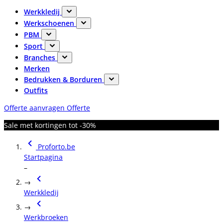
Werkkledij
Werkschoenen
PBM
Sport
Branches
Merken
Bedrukken & Borduren
Outfits
Offerte aanvragen
Offerte
Sale met kortingen tot -30%
Proforto.be
Startpagina
–
→
Werkkledij
→
Werkbroeken