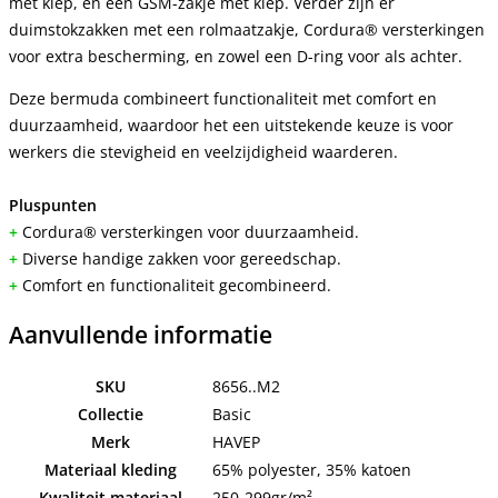
met klep, en een GSM-zakje met klep. Verder zijn er
duimstokzakken met een rolmaatzakje, Cordura® versterkingen
voor extra bescherming, en zowel een D-ring voor als achter.
Deze bermuda combineert functionaliteit met comfort en
duurzaamheid, waardoor het een uitstekende keuze is voor
werkers die stevigheid en veelzijdigheid waarderen.
Pluspunten
+
Cordura® versterkingen voor duurzaamheid.
+
Diverse handige zakken voor gereedschap.
+
Comfort en functionaliteit gecombineerd.
Aanvullende informatie
SKU
8656..M2
Collectie
Basic
Merk
HAVEP
Materiaal kleding
65% polyester, 35% katoen
Kwaliteit materiaal
250-299gr/m²