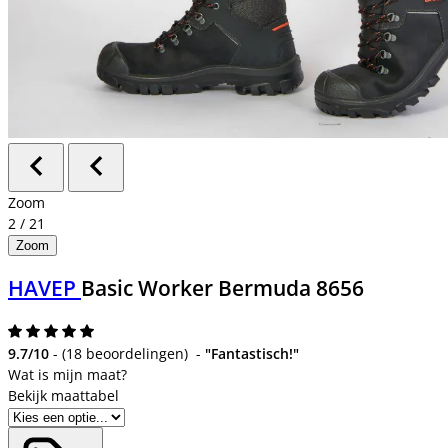
Zoom
2
/
21
Zoom
HAVEP
Basic Worker Bermuda 8656
9.7/10
-
(
18 beoordelingen
)
-
"Fantastisch!"
Bekijk maattabel