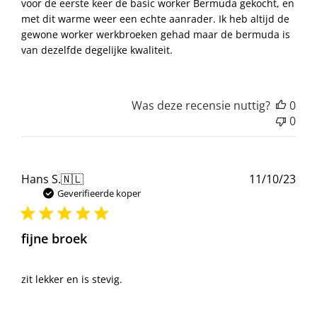
voor de eerste keer de basic worker Bermuda gekocht, en
met dit warme weer een echte aanrader. Ik heb altijd de
gewone worker werkbroeken gehad maar de bermuda is
van dezelfde degelijke kwaliteit.
Was deze recensie nuttig?
0
0
Pub
Hans S.
🇳🇱
11/10/23
Geverifieerde koper
fijne broek
zit lekker en is stevig.