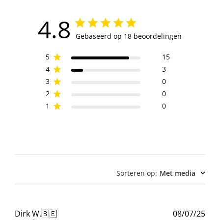
4.8
Gebaseerd op 18 beoordelingen
5
15
4
3
3
0
2
0
1
0
Sorteren op
:
Met media
Pub
Dirk W.
🇧🇪
08/07/25