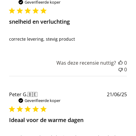
Geverifieerde koper
snelheid en verluchting
correcte levering, stevig product
Was deze recensie nuttig?
0
0
Pub
Peter G.
🇧🇪
21/06/25
Geverifieerde koper
Ideaal voor de warme dagen