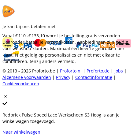
Je kan bij ons betalen met
Vanaf
€ 110,-
€ 133,10
wordt je bestelling gratis verzonden.
Daaronder betaal je verzendkosten. Aanbiedingen zijn geldig
voor webshop klanten. Maximaal één keer te gebruiken per
klant. Niet geldig op personalisaties en niet met elkaar te
combineren, tenzij anders vermeld.
© 2013 - 2026 Proforto.be |
Proforto.nl
|
Proforto.de
|
Jobs
|
Algemene voorwaarden
|
Privacy
|
Contactinformatie
|
Cookievoorkeuren
Redbrick Pulse Speed Lace Werkschoen S3 Hoog is aan je
winkelwagen toegevoegd.
Naar winkelwagen