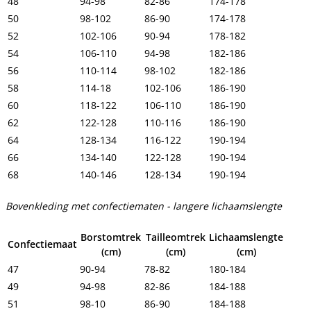
48
94-98
82-86
174-178
50
98-102
86-90
174-178
52
102-106
90-94
178-182
54
106-110
94-98
182-186
56
110-114
98-102
182-186
58
114-18
102-106
186-190
60
118-122
106-110
186-190
62
122-128
110-116
186-190
64
128-134
116-122
190-194
66
134-140
122-128
190-194
68
140-146
128-134
190-194
Bovenkleding met confectiematen - langere lichaamslengte
Borstomtrek
Tailleomtrek
Lichaamslengte
Confectiemaat
(cm)
(cm)
(cm)
47
90-94
78-82
180-184
49
94-98
82-86
184-188
51
98-10
86-90
184-188