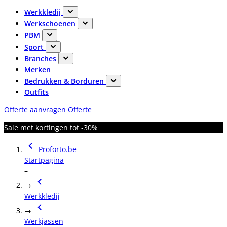
Werkkledij
Werkschoenen
PBM
Sport
Branches
Merken
Bedrukken & Borduren
Outfits
Offerte aanvragen
Offerte
Sale met kortingen tot -30%
Proforto.be
Startpagina
–
→
Werkkledij
→
Werkjassen