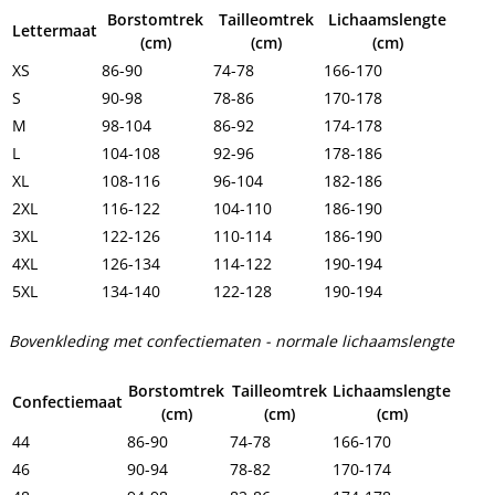
Borstomtrek
Tailleomtrek
Lichaamslengte
Lettermaat
(cm)
(cm)
(cm)
XS
86-90
74-78
166-170
S
90-98
78-86
170-178
M
98-104
86-92
174-178
L
104-108
92-96
178-186
XL
108-116
96-104
182-186
2XL
116-122
104-110
186-190
3XL
122-126
110-114
186-190
4XL
126-134
114-122
190-194
5XL
134-140
122-128
190-194
Bovenkleding met confectiematen - normale lichaamslengte
Borstomtrek
Tailleomtrek
Lichaamslengte
Confectiemaat
(cm)
(cm)
(cm)
44
86-90
74-78
166-170
46
90-94
78-82
170-174