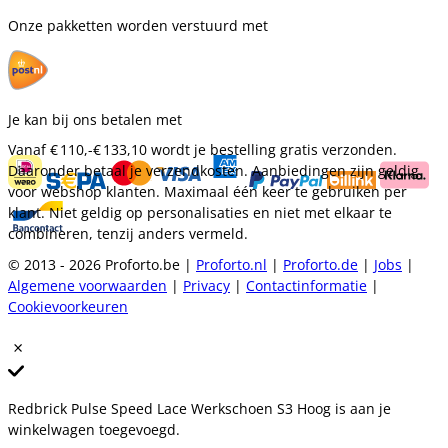
Onze pakketten worden verstuurd met
Je kan bij ons betalen met
Vanaf
€ 110,-
€ 133,10
wordt je bestelling gratis verzonden.
Daaronder betaal je verzendkosten. Aanbiedingen zijn geldig
voor webshop klanten. Maximaal één keer te gebruiken per
klant. Niet geldig op personalisaties en niet met elkaar te
combineren, tenzij anders vermeld.
© 2013 - 2026 Proforto.be |
Proforto.nl
|
Proforto.de
|
Jobs
|
Algemene voorwaarden
|
Privacy
|
Contactinformatie
|
Cookievoorkeuren
Redbrick Pulse Speed Lace Werkschoen S3 Hoog is aan je
winkelwagen toegevoegd.