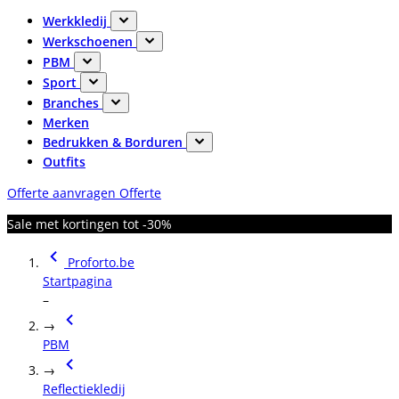
Werkkledij
Werkschoenen
PBM
Sport
Branches
Merken
Bedrukken & Borduren
Outfits
Offerte aanvragen
Offerte
Sale met kortingen tot -30%
Proforto.be
Startpagina
–
→
PBM
→
Reflectiekledij