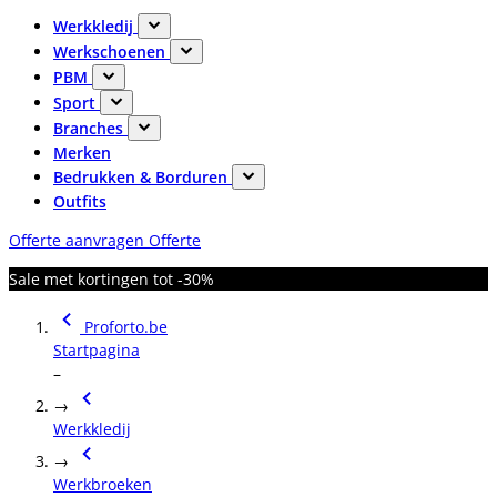
Werkkledij
Werkschoenen
PBM
Sport
Branches
Merken
Bedrukken & Borduren
Outfits
Offerte aanvragen
Offerte
Sale met kortingen tot -30%
Proforto.be
Startpagina
–
→
Werkkledij
→
Werkbroeken