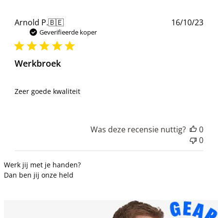
Pub
Arnold P.
🇧🇪
16/10/23
Geverifieerde koper
Werkbroek
Zeer goede kwaliteit
Was deze recensie nuttig?
0
0
Werk jij met je handen?
Dan ben jij onze held