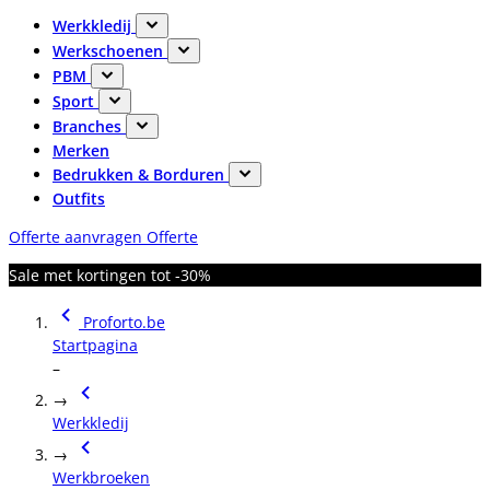
Werkkledij
Werkschoenen
PBM
Sport
Branches
Merken
Bedrukken & Borduren
Outfits
Offerte aanvragen
Offerte
Sale met kortingen tot -30%
Proforto.be
Startpagina
–
→
Werkkledij
→
Werkbroeken