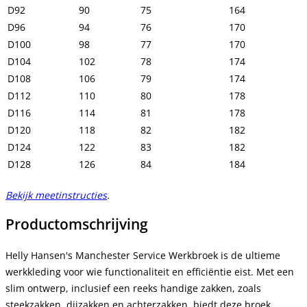
D92
90
75
164
D96
94
76
170
D100
98
77
170
D104
102
78
174
D108
106
79
174
D112
110
80
178
D116
114
81
178
D120
118
82
182
D124
122
83
182
D128
126
84
184
Bekijk meetinstructies
.
Productomschrijving
Helly Hansen's Manchester Service Werkbroek is de ultieme
werkkleding voor wie functionaliteit en efficiëntie eist. Met een
slim ontwerp, inclusief een reeks handige zakken, zoals
steekzakken, dijzakken en achterzakken, biedt deze broek