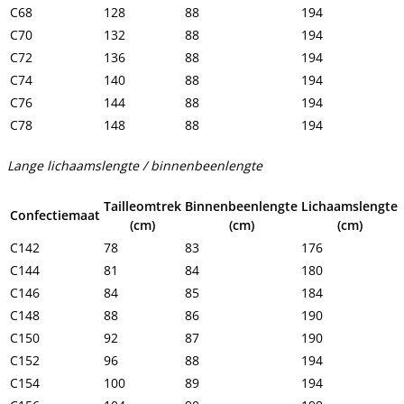
C68
128
88
194
C70
132
88
194
C72
136
88
194
C74
140
88
194
C76
144
88
194
C78
148
88
194
Lange lichaamslengte / binnenbeenlengte
Tailleomtrek
Binnenbeenlengte
Lichaamslengte
Confectiemaat
(cm)
(cm)
(cm)
C142
78
83
176
C144
81
84
180
C146
84
85
184
C148
88
86
190
C150
92
87
190
C152
96
88
194
C154
100
89
194