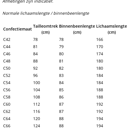
Afmetingen zijn indicatief.
Normale lichaamslengte / binnenbeenlengte
Tailleomtrek
Binnenbeenlengte
Lichaamslengte
Confectiemaat
(cm)
(cm)
(cm)
C42
78
78
166
C44
81
79
170
C46
84
80
174
C48
88
81
180
C50
92
82
180
C52
96
83
184
C54
100
84
184
C56
104
85
188
C58
108
86
188
C60
112
87
192
C62
116
87
192
C64
120
88
194
C66
124
88
194