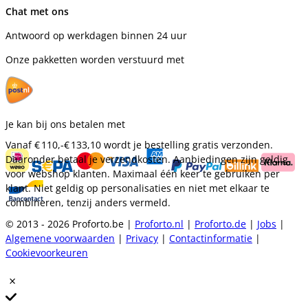
Chat met ons
Antwoord op werkdagen binnen 24 uur
Onze pakketten worden verstuurd met
Je kan bij ons betalen met
Vanaf
€ 110,-
€ 133,10
wordt je bestelling gratis verzonden.
Daaronder betaal je verzendkosten. Aanbiedingen zijn geldig
voor webshop klanten. Maximaal één keer te gebruiken per
klant. Niet geldig op personalisaties en niet met elkaar te
combineren, tenzij anders vermeld.
© 2013 - 2026 Proforto.be |
Proforto.nl
|
Proforto.de
|
Jobs
|
Algemene voorwaarden
|
Privacy
|
Contactinformatie
|
Cookievoorkeuren