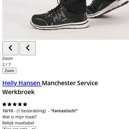
Zoom
2
/
7
Zoom
Helly Hansen
Manchester Service
Werkbroek
10/10
-
(
1 beoordeling
)
-
"Fantastisch!"
Bekijk maattabel