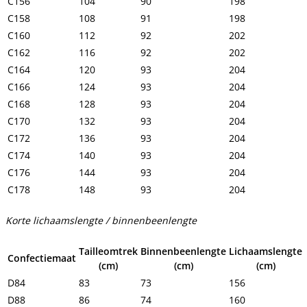
C156
104
90
198
C158
108
91
198
C160
112
92
202
C162
116
92
202
C164
120
93
204
C166
124
93
204
C168
128
93
204
C170
132
93
204
C172
136
93
204
C174
140
93
204
C176
144
93
204
C178
148
93
204
Korte lichaamslengte / binnenbeenlengte
Tailleomtrek
Binnenbeenlengte
Lichaamslengte
Confectiemaat
(cm)
(cm)
(cm)
D84
83
73
156
D88
86
74
160