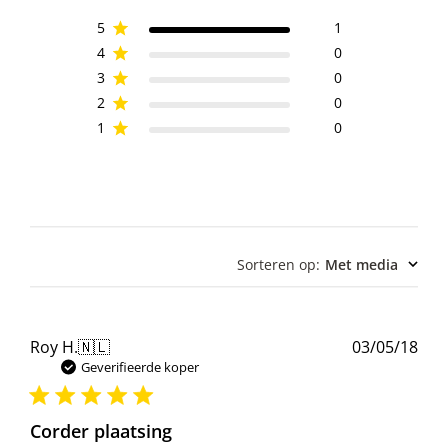
5
1
4
0
3
0
2
0
1
0
Sorteren op
:
Met media
Pub
Roy H.
🇳🇱
03/05/18
Geverifieerde koper
Corder plaatsing