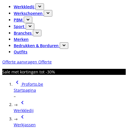
Werkkledij
Werkschoenen
PBM
Sport
Branches
Merken
Bedrukken & Borduren
Outfits
Offerte aanvragen
Offerte
Sale met kortingen tot -30%
Proforto.be
Startpagina
–
→
Werkkledij
→
Werkjassen