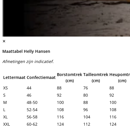
✕
Maattabel Helly Hansen
Afmetingen zijn indicatief.
Borstomtrek
Tailleomtrek
Heupomtr
Lettermaat
Confectiemaat
(cm)
(cm)
(cm)
XS
44
88
76
88
S
46
92
80
92
M
48-50
100
88
100
L
52-54
108
96
108
XL
56-58
116
104
116
XXL
60-62
124
112
124