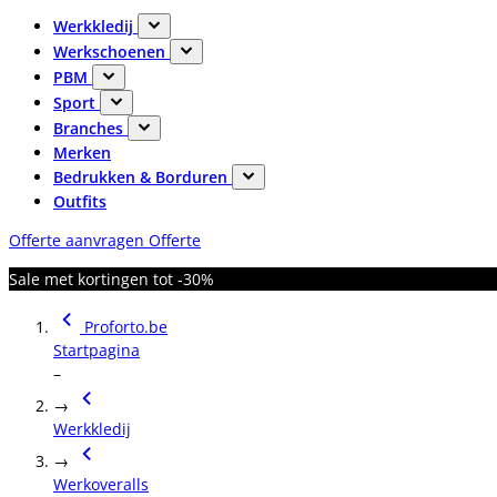
Werkkledij
Werkschoenen
PBM
Sport
Branches
Merken
Bedrukken & Borduren
Outfits
Offerte aanvragen
Offerte
Sale met kortingen tot -30%
Proforto.be
Startpagina
–
→
Werkkledij
→
Werkoveralls