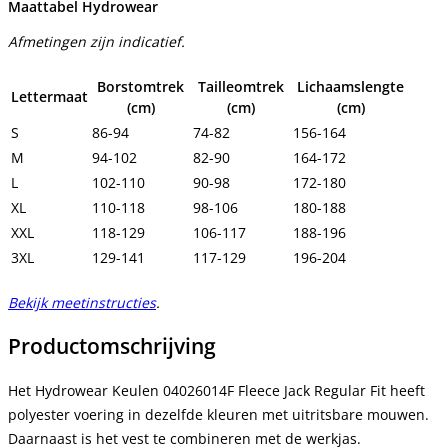
Maattabel Hydrowear
Afmetingen zijn indicatief.
Borstomtrek
Tailleomtrek
Lichaamslengte
Lettermaat
(cm)
(cm)
(cm)
S
86-94
74-82
156-164
M
94-102
82-90
164-172
L
102-110
90-98
172-180
XL
110-118
98-106
180-188
XXL
118-129
106-117
188-196
3XL
129-141
117-129
196-204
Bekijk meetinstructies
.
Productomschrijving
Het Hydrowear Keulen 04026014F Fleece Jack Regular Fit heeft
polyester voering in dezelfde kleuren met uitritsbare mouwen.
Daarnaast is het vest te combineren met de werkjas.