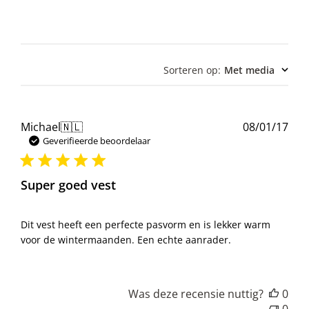
Sorteren op
:
Met media
Pub
Michael
🇳🇱
08/01/17
Geverifieerde beoordelaar
Super goed vest
Dit vest heeft een perfecte pasvorm en is lekker warm
voor de wintermaanden. Een echte aanrader.
Was deze recensie nuttig?
0
0