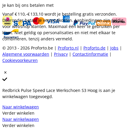
Je kan bij ons betalen met
Vanaf
€ 110,-
€ 133,10
wordt je bestelling gratis verzonden.
Daaronder betaal je verzendkosten. Aanbiedingen zijn geldig
voor webshop klanten. Maximaal één keer te gebruiken per
klant. Niet geldig op personalisaties en niet met elkaar te
combineren, tenzij anders vermeld.
© 2013 - 2026 Proforto.be |
Proforto.nl
|
Proforto.de
|
Jobs
|
Algemene voorwaarden
|
Privacy
|
Contactinformatie
|
Cookievoorkeuren
Redbrick Pulse Speed Lace Werkschoen S3 Hoog is aan je
winkelwagen toegevoegd.
Naar winkelwagen
Verder winkelen
Naar winkelwagen
Verder winkelen