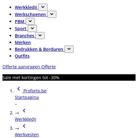
Werkkledij
Werkschoenen
PBM
Sport
Branches
Merken
Bedrukken & Borduren
Outfits
Offerte aanvragen
Offerte
Sale met kortingen tot -30%
Proforto.be
Startpagina
–
→
Werkkledij
→
Werkvesten