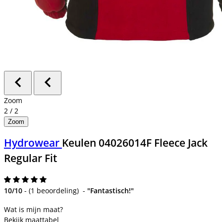
Zoom
2
/
2
Zoom
Hydrowear
Keulen 04026014F Fleece Jack
Regular Fit
10/10
-
(
1 beoordeling
)
-
"Fantastisch!"
Bekijk maattabel