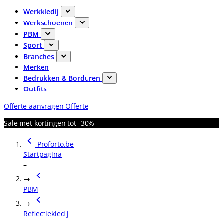
Werkkledij
Werkschoenen
PBM
Sport
Branches
Merken
Bedrukken & Borduren
Outfits
Offerte aanvragen
Offerte
Sale met kortingen tot -30%
Proforto.be
Startpagina
–
→
PBM
→
Reflectiekledij