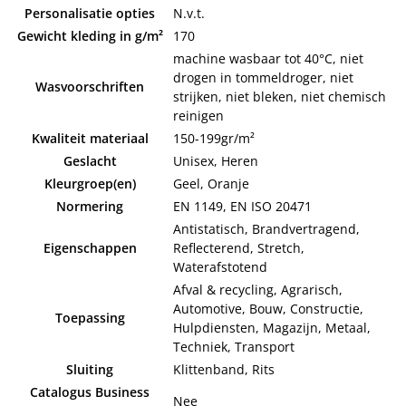
Personalisatie opties
N.v.t.
Gewicht kleding in g/m²
170
machine wasbaar tot 40°C, niet
drogen in tommeldroger, niet
Wasvoorschriften
strijken, niet bleken, niet chemisch
reinigen
Kwaliteit materiaal
150-199gr/m²
Geslacht
Unisex, Heren
Kleurgroep(en)
Geel, Oranje
Normering
EN 1149, EN ISO 20471
Antistatisch, Brandvertragend,
Eigenschappen
Reflecterend, Stretch,
Waterafstotend
Afval & recycling, Agrarisch,
Automotive, Bouw, Constructie,
Toepassing
Hulpdiensten, Magazijn, Metaal,
Techniek, Transport
Sluiting
Klittenband, Rits
Catalogus Business
Nee