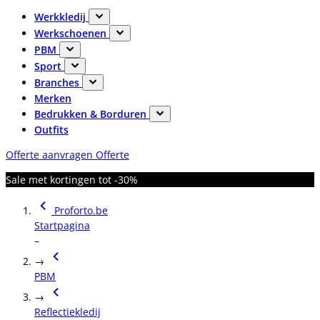
Werkkledij
Werkschoenen
PBM
Sport
Branches
Merken
Bedrukken & Borduren
Outfits
Offerte aanvragen
Offerte
Sale met kortingen tot -30%
Proforto.be
Startpagina
–
→
PBM
→
Reflectiekledij