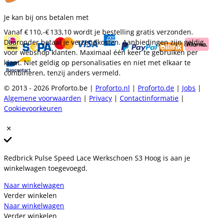
Je kan bij ons betalen met
Vanaf
€ 110,-
€ 133,10
wordt je bestelling gratis verzonden.
Daaronder betaal je verzendkosten. Aanbiedingen zijn geldig
voor webshop klanten. Maximaal één keer te gebruiken per
klant. Niet geldig op personalisaties en niet met elkaar te
combineren, tenzij anders vermeld.
© 2013 - 2026 Proforto.be |
Proforto.nl
|
Proforto.de
|
Jobs
|
Algemene voorwaarden
|
Privacy
|
Contactinformatie
|
Cookievoorkeuren
Redbrick Pulse Speed Lace Werkschoen S3 Hoog is aan je
winkelwagen toegevoegd.
Naar winkelwagen
Verder winkelen
Naar winkelwagen
Verder winkelen