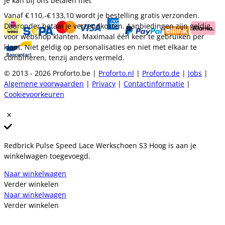
Je kan bij ons betalen met
Vanaf
€ 110,-
€ 133,10
wordt je bestelling gratis verzonden.
Daaronder betaal je verzendkosten. Aanbiedingen zijn geldig
voor webshop klanten. Maximaal één keer te gebruiken per
klant. Niet geldig op personalisaties en niet met elkaar te
combineren, tenzij anders vermeld.
© 2013 - 2026 Proforto.be |
Proforto.nl
|
Proforto.de
|
Jobs
|
Algemene voorwaarden
|
Privacy
|
Contactinformatie
|
Cookievoorkeuren
Redbrick Pulse Speed Lace Werkschoen S3 Hoog is aan je
winkelwagen toegevoegd.
Naar winkelwagen
Verder winkelen
Naar winkelwagen
Verder winkelen