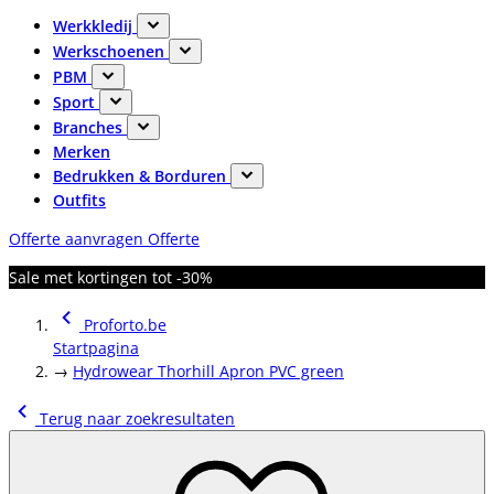
Werkkledij
Werkschoenen
PBM
Sport
Branches
Merken
Bedrukken & Borduren
Outfits
Offerte aanvragen
Offerte
Sale met kortingen tot -30%
Proforto.be
Startpagina
→
Hydrowear Thorhill Apron PVC green
Terug naar zoekresultaten