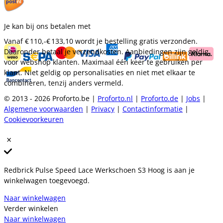
Je kan bij ons betalen met
Vanaf
€ 110,-
€ 133,10
wordt je bestelling gratis verzonden.
Daaronder betaal je verzendkosten. Aanbiedingen zijn geldig
voor webshop klanten. Maximaal één keer te gebruiken per
klant. Niet geldig op personalisaties en niet met elkaar te
combineren, tenzij anders vermeld.
© 2013 - 2026 Proforto.be |
Proforto.nl
|
Proforto.de
|
Jobs
|
Algemene voorwaarden
|
Privacy
|
Contactinformatie
|
Cookievoorkeuren
Redbrick Pulse Speed Lace Werkschoen S3 Hoog is aan je
winkelwagen toegevoegd.
Naar winkelwagen
Verder winkelen
Naar winkelwagen