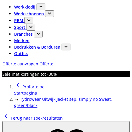
Werkkledij
Werkschoenen
PBM
Sport
Branches
Merken
Bedrukken & Borduren
Outfits
Offerte aanvragen
Offerte
Sale met kortingen tot -30%
Proforto.be
Startpagina
→
Hydrowear Uitwijk Jacket sep, simply no Sweat,
green/black
Terug naar zoekresultaten