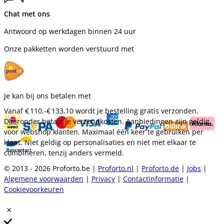
Chat met ons
Antwoord op werkdagen binnen 24 uur
Onze pakketten worden verstuurd met
Je kan bij ons betalen met
Vanaf
€ 110,-
€ 133,10
wordt je bestelling gratis verzonden.
Daaronder betaal je verzendkosten. Aanbiedingen zijn geldig
voor webshop klanten. Maximaal één keer te gebruiken per
klant. Niet geldig op personalisaties en niet met elkaar te
combineren, tenzij anders vermeld.
© 2013 - 2026 Proforto.be |
Proforto.nl
|
Proforto.de
|
Jobs
|
Algemene voorwaarden
|
Privacy
|
Contactinformatie
|
Cookievoorkeuren