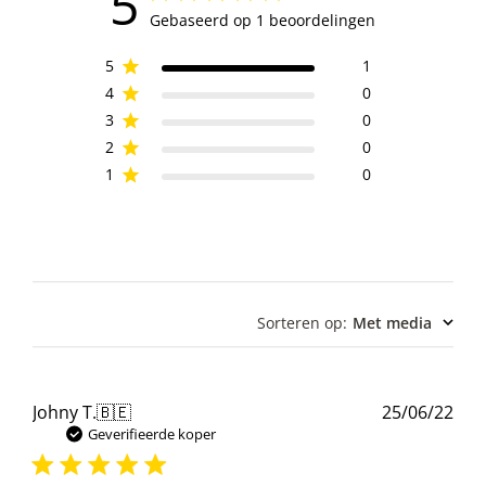
5
Gebaseerd op 1 beoordelingen
5
1
4
0
3
0
2
0
1
0
Sorteren op
:
Met media
Pub
Johny T.
🇧🇪
25/06/22
Geverifieerde koper