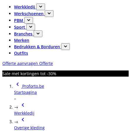
Werkkledij
Werkschoenen
PBM
Sport
Branches
Merken
Bedrukken & Borduren
Outfits
Offerte aanvragen
Offerte
Sale met kortingen tot -30%
Proforto.be
Startpagina
–
→
Werkkledij
→
Overige kleding