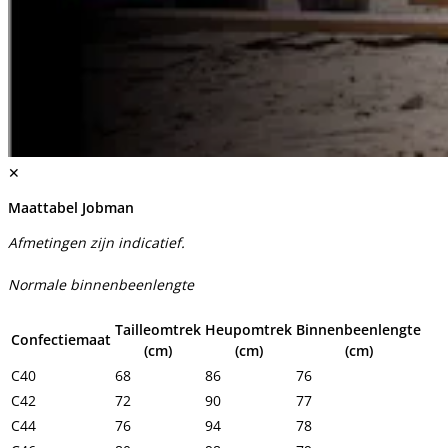
✕
Maattabel Jobman
Afmetingen zijn indicatief.
Normale binnenbeenlengte
Tailleomtrek
Heupomtrek
Binnenbeenlengte
Confectiemaat
(cm)
(cm)
(cm)
C40
68
86
76
C42
72
90
77
C44
76
94
78