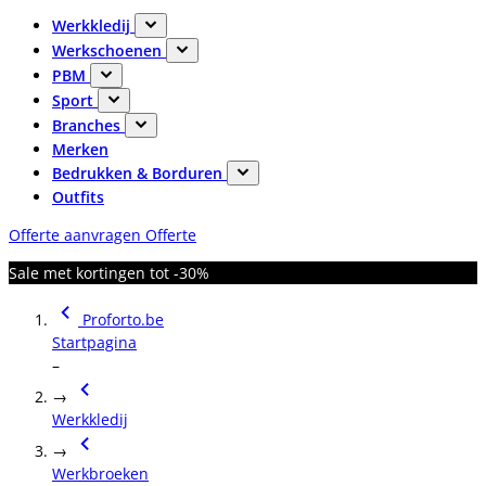
Werkkledij
Werkschoenen
PBM
Sport
Branches
Merken
Bedrukken & Borduren
Outfits
Offerte aanvragen
Offerte
Sale met kortingen tot -30%
Proforto.be
Startpagina
–
→
Werkkledij
→
Werkbroeken