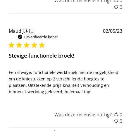
Was deze recensie nuttig?
0
0
Pub
Maud J.
🇳🇱
02/05/23
Geverifieerde koper
Stevige functionele broek!
Een stevige, functionele werkbroek met de mogelijkheid
om de kniestukken op 2 verschillende hoogtes te
plaatsen. Uitstekende prijs-kwaliteit verhouding en
binnen 1 werkdag geleverd, helemaal top!
Was deze recensie nuttig?
0
0