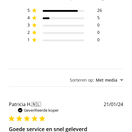
5
26
4
5
3
0
2
0
1
0
Sorteren op
:
Met media
Pub
Patricia H.
🇳🇱
21/01/24
Geverifieerde koper
Goede service en snel geleverd