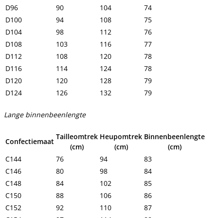
D96
90
104
74
D100
94
108
75
D104
98
112
76
D108
103
116
77
D112
108
120
78
D116
114
124
78
D120
120
128
79
D124
126
132
79
Lange binnenbeenlengte
Tailleomtrek
Heupomtrek
Binnenbeenlengte
Confectiemaat
(cm)
(cm)
(cm)
C144
76
94
83
C146
80
98
84
C148
84
102
85
C150
88
106
86
C152
92
110
87