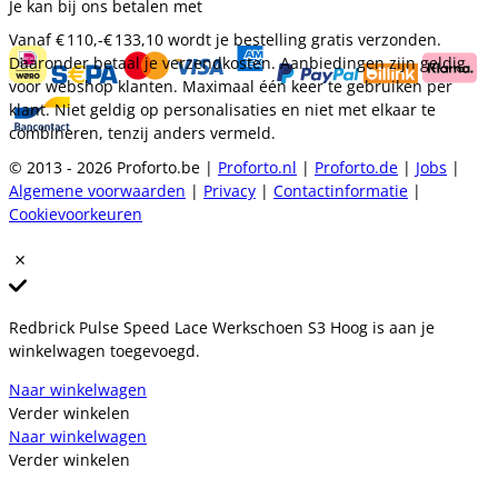
Je kan bij ons betalen met
Vanaf
€ 110,-
€ 133,10
wordt je bestelling gratis verzonden.
Daaronder betaal je verzendkosten. Aanbiedingen zijn geldig
voor webshop klanten. Maximaal één keer te gebruiken per
klant. Niet geldig op personalisaties en niet met elkaar te
combineren, tenzij anders vermeld.
© 2013 - 2026 Proforto.be |
Proforto.nl
|
Proforto.de
|
Jobs
|
Algemene voorwaarden
|
Privacy
|
Contactinformatie
|
Cookievoorkeuren
Redbrick Pulse Speed Lace Werkschoen S3 Hoog is aan je
winkelwagen toegevoegd.
Naar winkelwagen
Verder winkelen
Naar winkelwagen
Verder winkelen