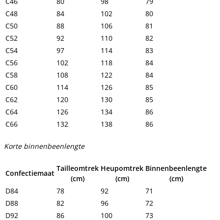
C46
80
98
79
C48
84
102
80
C50
88
106
81
C52
92
110
82
C54
97
114
83
C56
102
118
84
C58
108
122
84
C60
114
126
85
C62
120
130
85
C64
126
134
86
C66
132
138
86
Korte binnenbeenlengte
Tailleomtrek
Heupomtrek
Binnenbeenlengte
Confectiemaat
(cm)
(cm)
(cm)
D84
78
92
71
D88
82
96
72
D92
86
100
73