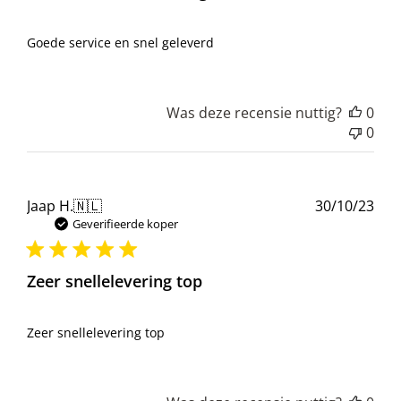
Goede service en snel geleverd
Was deze recensie nuttig?
0
0
Pub
Jaap H.
🇳🇱
30/10/23
Geverifieerde koper
Zeer snellelevering top
Zeer snellelevering top