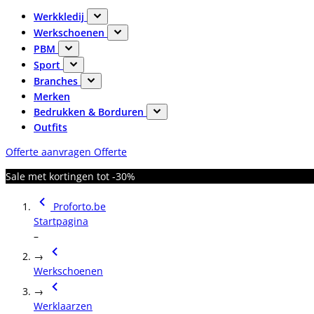
Werkkledij
Werkschoenen
PBM
Sport
Branches
Merken
Bedrukken & Borduren
Outfits
Offerte aanvragen
Offerte
Sale met kortingen tot -30%
Proforto.be
Startpagina
–
→
Werkschoenen
→
Werklaarzen