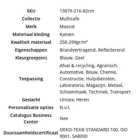
SKU
13879-216-82cm
Collectie
Multisafe
Merk
Mascot
Materiaal kleding
Katoen
Kwaliteit materiaal
250-299gr/m²
Eigenschappen
Brandvertragend, Reflecterend
Kleurgroep(en)
Blauw, Geel
Afval & recycling, Agrarisch,
Automotive, Bouw, Chemie,
Toepassing
Constructie, Hulpdiensten,
Laboratoria, Magazijn, Metaal,
Schoonmaak, Techniek, Transport
Geslacht
Unisex, Heren
Personalisatie opties
N.v.t.
Catalogus Business
Nee
Center
OEKO-TEX® STANDARD 100, ISO
Duurzaamheidscertificaat
9001, SA8000