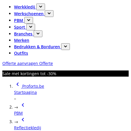
Werkkledij
Werkschoenen
PBM
Sport
Branches
Merken
Bedrukken & Borduren
Outfits
Offerte aanvragen
Offerte
Sale met kortingen tot -30%
Proforto.be
Startpagina
–
→
PBM
→
Reflectiekledij