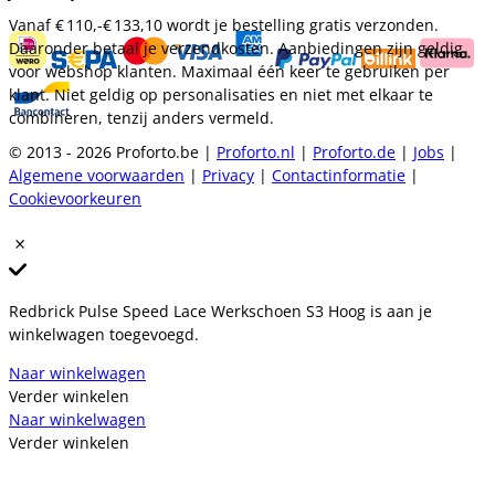
Vanaf
€ 110,-
€ 133,10
wordt je bestelling gratis verzonden.
Daaronder betaal je verzendkosten. Aanbiedingen zijn geldig
voor webshop klanten. Maximaal één keer te gebruiken per
klant. Niet geldig op personalisaties en niet met elkaar te
combineren, tenzij anders vermeld.
© 2013 - 2026 Proforto.be |
Proforto.nl
|
Proforto.de
|
Jobs
|
Algemene voorwaarden
|
Privacy
|
Contactinformatie
|
Cookievoorkeuren
Redbrick Pulse Speed Lace Werkschoen S3 Hoog is aan je
winkelwagen toegevoegd.
Naar winkelwagen
Verder winkelen
Naar winkelwagen
Verder winkelen