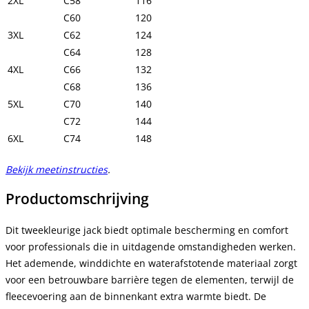
2XL
C58
116
C60
120
3XL
C62
124
C64
128
4XL
C66
132
C68
136
5XL
C70
140
C72
144
6XL
C74
148
Bekijk meetinstructies
.
Productomschrijving
Dit tweekleurige jack biedt optimale bescherming en comfort
voor professionals die in uitdagende omstandigheden werken.
Het ademende, winddichte en waterafstotende materiaal zorgt
voor een betrouwbare barrière tegen de elementen, terwijl de
fleecevoering aan de binnenkant extra warmte biedt. De