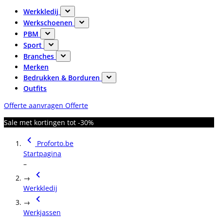
Werkkledij
Werkschoenen
PBM
Sport
Branches
Merken
Bedrukken & Borduren
Outfits
Offerte aanvragen
Offerte
Sale met kortingen tot -30%
Proforto.be
Startpagina
–
→
Werkkledij
→
Werkjassen