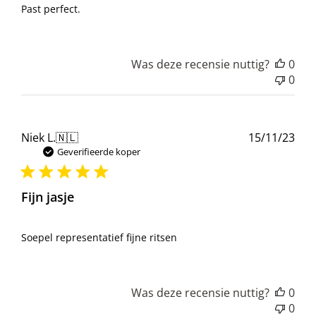
Past perfect.
Was deze recensie nuttig?
0
0
Pub
Niek L.
🇳🇱
15/11/23
Geverifieerde koper
Fijn jasje
Soepel representatief fijne ritsen
Was deze recensie nuttig?
0
0