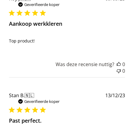
Geverifieerde koper
Aankoop werkkleren
Top product!
Was deze recensie nuttig?
0
0
Pub
Stan B.
🇳🇱
13/12/23
Geverifieerde koper
Past perfect.