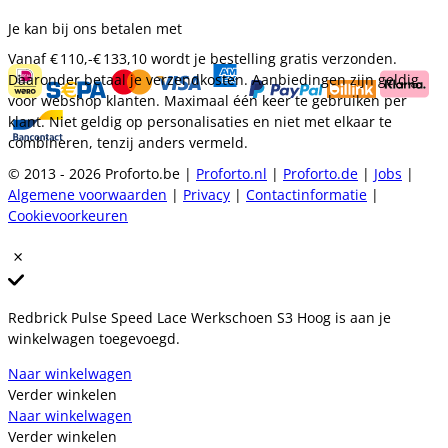
Je kan bij ons betalen met
Vanaf
€ 110,-
€ 133,10
wordt je bestelling gratis verzonden.
Daaronder betaal je verzendkosten. Aanbiedingen zijn geldig
voor webshop klanten. Maximaal één keer te gebruiken per
klant. Niet geldig op personalisaties en niet met elkaar te
combineren, tenzij anders vermeld.
© 2013 - 2026 Proforto.be |
Proforto.nl
|
Proforto.de
|
Jobs
|
Algemene voorwaarden
|
Privacy
|
Contactinformatie
|
Cookievoorkeuren
Redbrick Pulse Speed Lace Werkschoen S3 Hoog is aan je
winkelwagen toegevoegd.
Naar winkelwagen
Verder winkelen
Naar winkelwagen
Verder winkelen