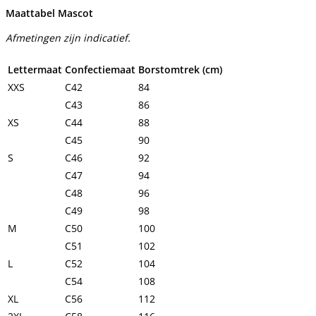
Maattabel Mascot
Afmetingen zijn indicatief.
Lettermaat
Confectiemaat
Borstomtrek (cm)
XXS
C42
84
C43
86
XS
C44
88
C45
90
S
C46
92
C47
94
C48
96
C49
98
M
C50
100
C51
102
L
C52
104
C54
108
XL
C56
112