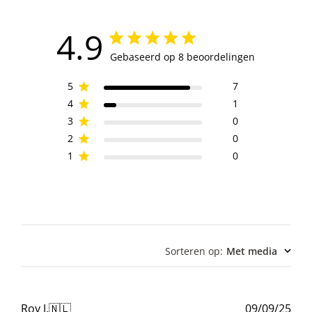
4.9
Gebaseerd op 8 beoordelingen
5
7
4
1
3
0
2
0
1
0
Sorteren op
:
Met media
Pub
Roy J.
🇳🇱
09/09/25