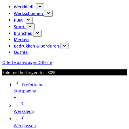
Werkkledij
Werkschoenen
PBM
Sport
Branches
Merken
Bedrukken & Borduren
Outfits
Offerte aanvragen
Offerte
Sale met kortingen tot -30%
Proforto.be
Startpagina
–
→
Werkkledij
→
Werkjassen