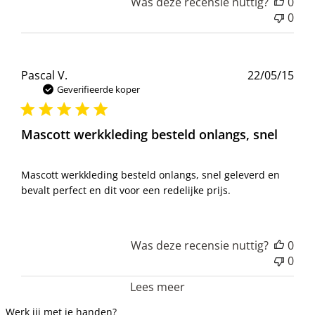
Was deze recensie nuttig?
0
0
Pub
Pascal V.
22/05/15
Geverifieerde koper
Mascott werkkleding besteld onlangs, snel
Mascott werkkleding besteld onlangs, snel geleverd en
bevalt perfect en dit voor een redelijke prijs.
Was deze recensie nuttig?
0
0
Lees meer
Werk jij met je handen?