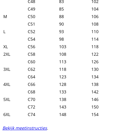
C48
83
102
C49
85
104
M
C50
88
106
C51
90
108
L
C52
93
110
C54
98
114
XL
C56
103
118
2XL
C58
108
122
C60
113
126
3XL
C62
118
130
C64
123
134
4XL
C66
128
138
C68
133
142
5XL
C70
138
146
C72
143
150
6XL
C74
148
154
Bekijk meetinstructies
.