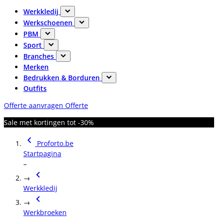
Werkkledij
Werkschoenen
PBM
Sport
Branches
Merken
Bedrukken & Borduren
Outfits
Offerte aanvragen
Offerte
Sale met kortingen tot -30%
Proforto.be
Startpagina
–
→
Werkkledij
→
Werkbroeken