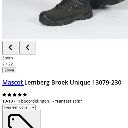
Zoom
2
/
22
Zoom
Mascot
Lemberg Broek Unique 13079-230
10/10
-
(
4 beoordelingen
)
-
"Fantastisch!"