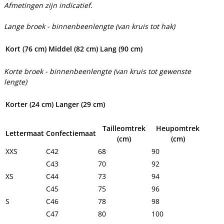
Afmetingen zijn indicatief.
Lange broek - binnenbeenlengte (van kruis tot hak)
Kort (76 cm)
Middel (82 cm)
Lang (90 cm)
Korte broek - binnenbeenlengte (van kruis tot gewenste
lengte)
Korter (24 cm)
Langer (29 cm)
Tailleomtrek
Heupomtrek
Lettermaat
Confectiemaat
(cm)
(cm)
XXS
C42
68
90
C43
70
92
XS
C44
73
94
C45
75
96
S
C46
78
98
C47
80
100