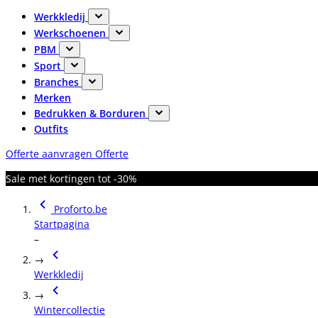
Werkkledij
Werkschoenen
PBM
Sport
Branches
Merken
Bedrukken & Borduren
Outfits
Offerte aanvragen
Offerte
Sale met kortingen tot -30%
Proforto.be
Startpagina
–
→
Werkkledij
→
Wintercollectie