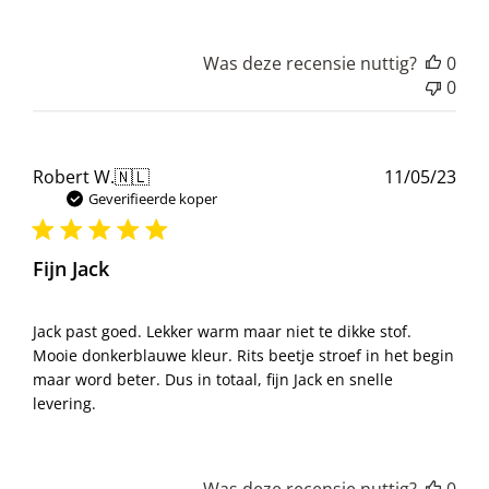
Was deze recensie nuttig?
0
0
Pub
Robert W.
🇳🇱
11/05/23
Geverifieerde koper
Fijn Jack
Jack past goed. Lekker warm maar niet te dikke stof.
Mooie donkerblauwe kleur. Rits beetje stroef in het begin
maar word beter. Dus in totaal, fijn Jack en snelle
levering.
Was deze recensie nuttig?
0