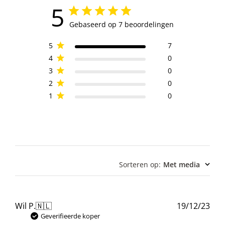
5
Gebaseerd op 7 beoordelingen
5
7
4
0
3
0
2
0
1
0
Sorteren op
:
Met media
Pub
Wil P.
🇳🇱
19/12/23
Geverifieerde koper