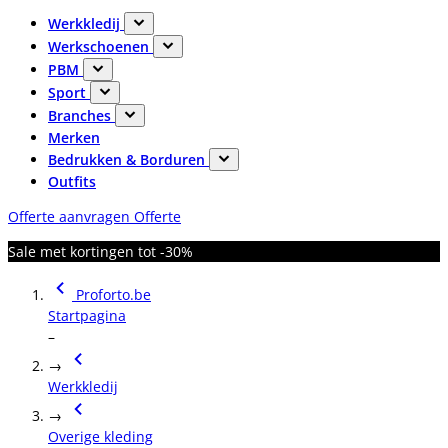
Werkkledij
Werkschoenen
PBM
Sport
Branches
Merken
Bedrukken & Borduren
Outfits
Offerte aanvragen
Offerte
Sale met kortingen tot -30%
Proforto.be
Startpagina
–
→
Werkkledij
→
Overige kleding