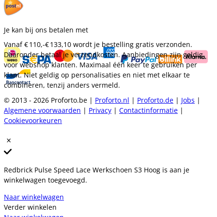
Je kan bij ons betalen met
Vanaf
€ 110,-
€ 133,10
wordt je bestelling gratis verzonden.
Daaronder betaal je verzendkosten. Aanbiedingen zijn geldig
voor webshop klanten. Maximaal één keer te gebruiken per
klant. Niet geldig op personalisaties en niet met elkaar te
combineren, tenzij anders vermeld.
© 2013 - 2026 Proforto.be |
Proforto.nl
|
Proforto.de
|
Jobs
|
Algemene voorwaarden
|
Privacy
|
Contactinformatie
|
Cookievoorkeuren
Redbrick Pulse Speed Lace Werkschoen S3 Hoog is aan je
winkelwagen toegevoegd.
Naar winkelwagen
Verder winkelen