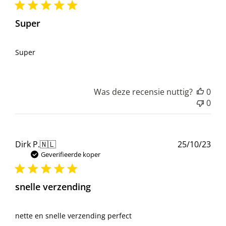
Super
Super
Was deze recensie nuttig?
0
0
Pub
Dirk P.
🇳🇱
25/10/23
Geverifieerde koper
snelle verzending
nette en snelle verzending perfect