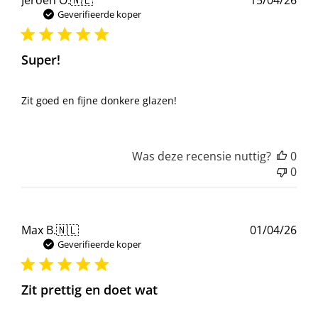
Jeroen O.
🇳🇱
15/04/26
Geverifieerde koper
Super!
Zit goed en fijne donkere glazen!
Was deze recensie nuttig?
0
0
Pub
Max B.
🇳🇱
01/04/26
Geverifieerde koper
Zit prettig en doet wat