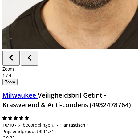
Zoom
1
/
4
Zoom
Milwaukee
Veiligheidsbril Getint -
Kraswerend & Anti-condens (4932478764)
10/10
-
(
4 beoordelingen
)
-
"Fantastisch!"
Prijs eindproduct
€ 11,31
€ 9,35