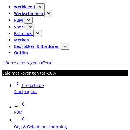
Werkkledij
Werkschoenen
PBM
Sport
Branches
Merken
Bedrukken & Borduren
Outfits
Offerte aanvragen
Offerte
Sale met kortingen tot -30%
Proforto.be
Startpagina
–
→
PBM
→
Oog & Gelaatsbescherming