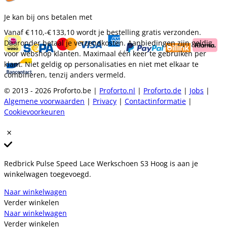
Je kan bij ons betalen met
Vanaf
€ 110,-
€ 133,10
wordt je bestelling gratis verzonden.
Daaronder betaal je verzendkosten. Aanbiedingen zijn geldig
voor webshop klanten. Maximaal één keer te gebruiken per
klant. Niet geldig op personalisaties en niet met elkaar te
combineren, tenzij anders vermeld.
© 2013 - 2026 Proforto.be |
Proforto.nl
|
Proforto.de
|
Jobs
|
Algemene voorwaarden
|
Privacy
|
Contactinformatie
|
Cookievoorkeuren
Redbrick Pulse Speed Lace Werkschoen S3 Hoog is aan je
winkelwagen toegevoegd.
Naar winkelwagen
Verder winkelen
Naar winkelwagen
Verder winkelen