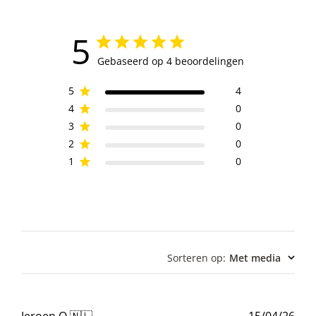
5
Gebaseerd op 4 beoordelingen
5
4
4
0
3
0
2
0
1
0
Sorteren op
:
Met media
Pub