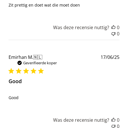
Zit prettig en doet wat die moet doen
Was deze recensie nuttig?
0
0
Pub
Emirhan M.
🇳🇱
17/06/25
Geverifieerde koper
Good
Good
Was deze recensie nuttig?
0
0