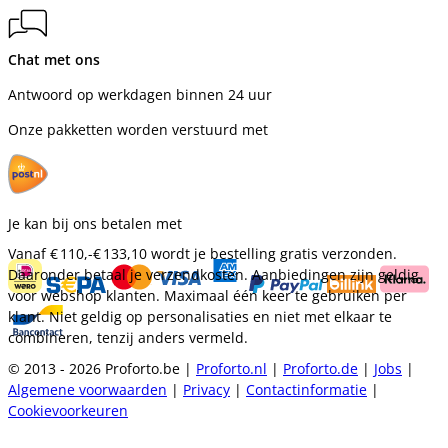
Chat met ons
Antwoord op werkdagen binnen 24 uur
Onze pakketten worden verstuurd met
Je kan bij ons betalen met
Vanaf
€ 110,-
€ 133,10
wordt je bestelling gratis verzonden.
Daaronder betaal je verzendkosten. Aanbiedingen zijn geldig
voor webshop klanten. Maximaal één keer te gebruiken per
klant. Niet geldig op personalisaties en niet met elkaar te
combineren, tenzij anders vermeld.
© 2013 - 2026 Proforto.be |
Proforto.nl
|
Proforto.de
|
Jobs
|
Algemene voorwaarden
|
Privacy
|
Contactinformatie
|
Cookievoorkeuren