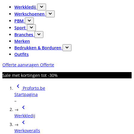
Werkkledij
Werkschoenen
PBM
Sport
Branches
Merken
Bedrukken & Borduren
Outfits
Offerte aanvragen
Offerte
Sale met kortingen tot -30%
Proforto.be
Startpagina
–
→
Werkkledij
→
Werkoveralls