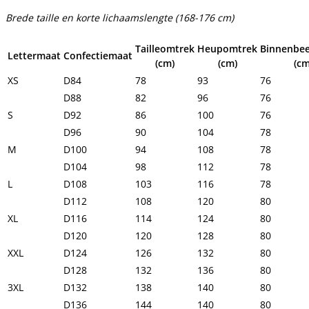
Brede taille en korte lichaamslengte (168-176 cm)
Tailleomtrek
Heupomtrek
Binnenbee
Lettermaat
Confectiemaat
(cm)
(cm)
(cm
XS
D84
78
93
76
D88
82
96
76
S
D92
86
100
76
D96
90
104
78
M
D100
94
108
78
D104
98
112
78
L
D108
103
116
78
D112
108
120
80
XL
D116
114
124
80
D120
120
128
80
XXL
D124
126
132
80
D128
132
136
80
3XL
D132
138
140
80
D136
144
140
80