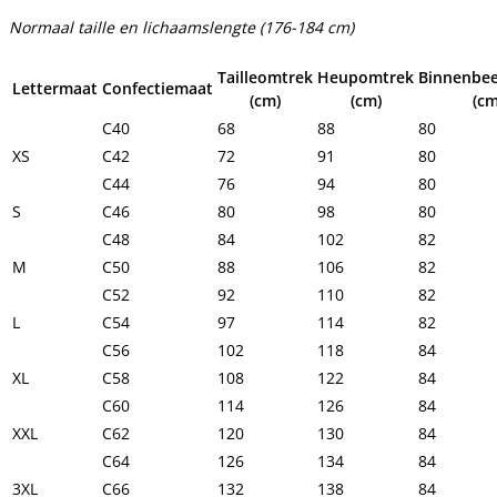
Normaal taille en lichaamslengte (176-184 cm)
Tailleomtrek
Heupomtrek
Binnenbee
Lettermaat
Confectiemaat
(cm)
(cm)
(cm
C40
68
88
80
XS
C42
72
91
80
C44
76
94
80
S
C46
80
98
80
C48
84
102
82
M
C50
88
106
82
C52
92
110
82
L
C54
97
114
82
C56
102
118
84
XL
C58
108
122
84
C60
114
126
84
XXL
C62
120
130
84
C64
126
134
84
3XL
C66
132
138
84