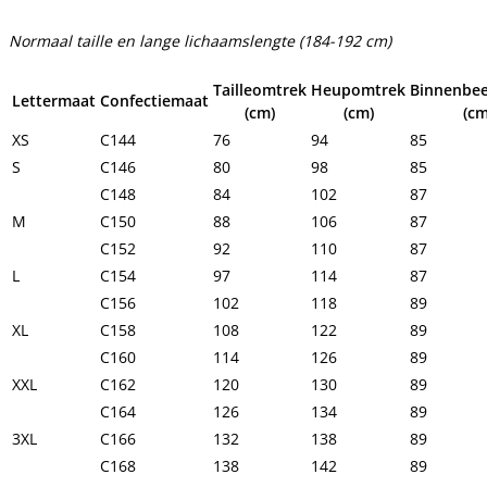
Normaal taille en lange lichaamslengte (184-192 cm)
Tailleomtrek
Heupomtrek
Binnenbee
Lettermaat
Confectiemaat
(cm)
(cm)
(cm
XS
C144
76
94
85
S
C146
80
98
85
C148
84
102
87
M
C150
88
106
87
C152
92
110
87
L
C154
97
114
87
C156
102
118
89
XL
C158
108
122
89
C160
114
126
89
XXL
C162
120
130
89
C164
126
134
89
3XL
C166
132
138
89
C168
138
142
89