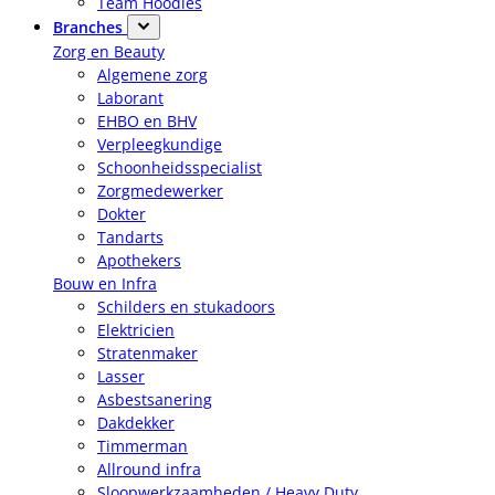
Team Hoodies
Branches
Zorg en Beauty
Algemene zorg
Laborant
EHBO en BHV
Verpleegkundige
Schoonheidsspecialist
Zorgmedewerker
Dokter
Tandarts
Apothekers
Bouw en Infra
Schilders en stukadoors
Elektricien
Stratenmaker
Lasser
Asbestsanering
Dakdekker
Timmerman
Allround infra
Sloopwerkzaamheden / Heavy Duty