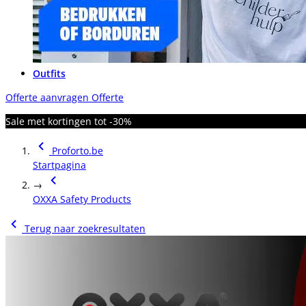
Outfits
Offerte aanvragen
Offerte
Sale met kortingen tot -30%
Proforto.be
Startpagina
→
OXXA Safety Products
Terug naar zoekresultaten