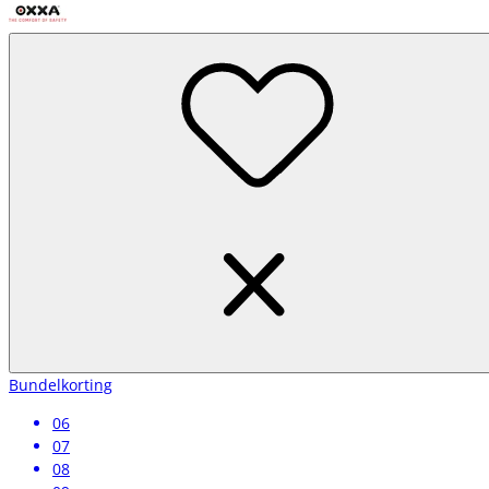
ben je van top tot teen beschermd.
Bundelkorting
06
07
08