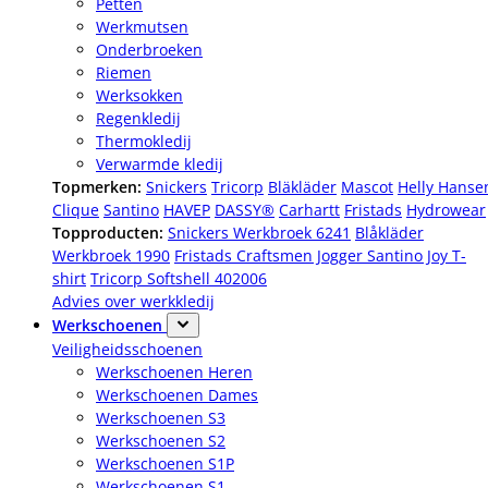
Petten
Werkmutsen
Onderbroeken
Riemen
Werksokken
Regenkledij
Thermokledij
Verwarmde kledij
Topmerken:
Snickers
Tricorp
Bläkläder
Mascot
Helly Hanse
Clique
Santino
HAVEP
DASSY®
Carhartt
Fristads
Hydrowear
Topproducten:
Snickers Werkbroek 6241
Blåkläder
Werkbroek 1990
Fristads Craftsmen Jogger
Santino Joy T-
shirt
Tricorp Softshell 402006
Advies over werkkledij
Werkschoenen
Veiligheidsschoenen
Werkschoenen Heren
Werkschoenen Dames
Werkschoenen S3
Werkschoenen S2
Werkschoenen S1P
Werkschoenen S1