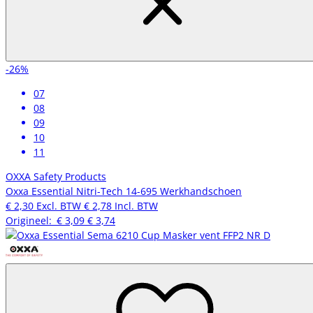
-26%
07
08
09
10
11
OXXA Safety Products
Oxxa Essential Nitri-Tech 14-695 Werkhandschoen
€ 2,30
Excl. BTW
€ 2,78
Incl. BTW
Origineel:
€ 3,09
€ 3,74