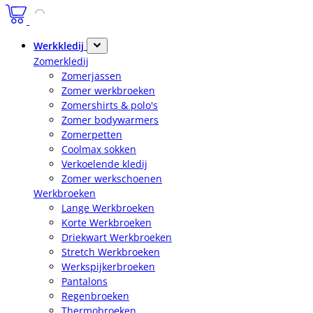
Werkkledij
Zomerkledij
Zomerjassen
Zomer werkbroeken
Zomershirts & polo's
Zomer bodywarmers
Zomerpetten
Coolmax sokken
Verkoelende kledij
Zomer werkschoenen
Werkbroeken
Lange Werkbroeken
Korte Werkbroeken
Driekwart Werkbroeken
Stretch Werkbroeken
Werkspijkerbroeken
Pantalons
Regenbroeken
Thermobroeken