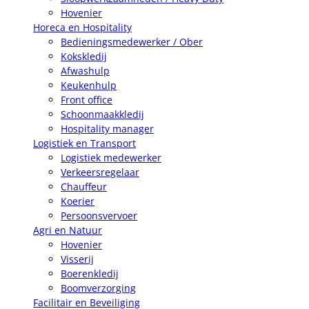
Hovenier
Horeca en Hospitality
Bedieningsmedewerker / Ober
Kokskledij
Afwashulp
Keukenhulp
Front office
Schoonmaakkledij
Hospitality manager
Logistiek en Transport
Logistiek medewerker
Verkeersregelaar
Chauffeur
Koerier
Persoonsvervoer
Agri en Natuur
Hovenier
Visserij
Boerenkledij
Boomverzorging
Facilitair en Beveiliging