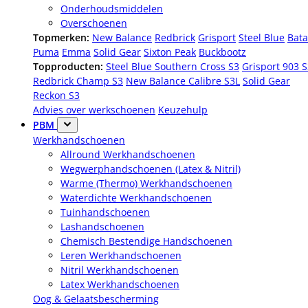
Onderhoudsmiddelen
Overschoenen
Topmerken:
New Balance
Redbrick
Grisport
Steel Blue
Bata
Puma
Emma
Solid Gear
Sixton Peak
Buckbootz
Topproducten:
Steel Blue Southern Cross S3
Grisport 903 
Redbrick Champ S3
New Balance Calibre S3L
Solid Gear
Reckon S3
Advies over werkschoenen
Keuzehulp
PBM
Werkhandschoenen
Allround Werkhandschoenen
Wegwerphandschoenen (Latex & Nitril)
Warme (Thermo) Werkhandschoenen
Waterdichte Werkhandschoenen
Tuinhandschoenen
Lashandschoenen
Chemisch Bestendige Handschoenen
Leren Werkhandschoenen
Nitril Werkhandschoenen
Latex Werkhandschoenen
Oog & Gelaatsbescherming