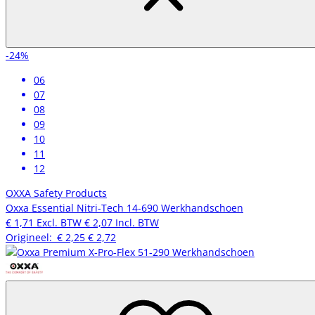
-24%
06
07
08
09
10
11
12
OXXA Safety Products
Oxxa Essential Nitri-Tech 14-690 Werkhandschoen
€ 1,71
Excl. BTW
€ 2,07
Incl. BTW
Origineel:
€ 2,25
€ 2,72