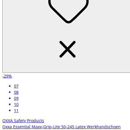
-29%
07
08
09
10
11
OXXA Safety Products
Oxxa Essential Maxx-Grip-Lite 50-245 Latex Werkhandschoen