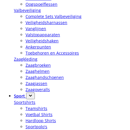
Oogspoelflessen
Valbeveiliging
Complete Sets Valbeveiliging
Veiligheidsharnassen
Vanglijnen
Valstopapparaten
Veiligheidshaken
Ankerpunten
Toebehoren en Accessoires
Zaagkleding
Zaagbroeken
Zaaghelmen
Zaaghandschoenen
Zaagjassen
Zaagoveralls
Sport
Sportshirts
Teamshirts
Voetbal Shirts
Hardloop Shirts
Sportpolo's