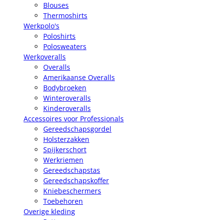
Blouses
Thermoshirts
Werkpolo's
Poloshirts
Polosweaters
Werkoveralls
Overalls
Amerikaanse Overalls
Bodybroeken
Winteroveralls
Kinderoveralls
Accessoires voor Professionals
Gereedschapsgordel
Holsterzakken
Spijkerschort
Werkriemen
Gereedschapstas
Gereedschapskoffer
Kniebeschermers
Toebehoren
Overige kleding