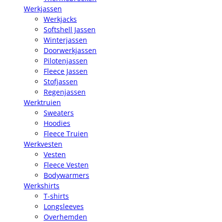
Werkjassen
Werkjacks
Softshell Jassen
Winterjassen
Doorwerkjassen
Pilotenjassen
Fleece Jassen
Stofjassen
Regenjassen
Werktruien
Sweaters
Hoodies
Fleece Truien
Werkvesten
Vesten
Fleece Vesten
Bodywarmers
Werkshirts
T-shirts
Longsleeves
Overhemden