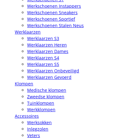
Werkschoenen Instappers
Werkschoenen Sneakers
Werkschoenen Sportief
Werkschoenen Stalen Neus
Werklaarzen
Werklaarzen S3
Werklaarzen Heren
Werklaarzen Dames
Werklaarzen S4
Werklaarzen S5
Werklaarzen Onbeveiligd
Werklaarzen Gevoerd
Klompen
Medische klompen
Zweedse klompen
Tuinklompen
Werkklompen
Accessoires
Werksokken
Inlegzolen
Veters