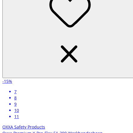
-15%
7
8
9
10
11
OXXA Safety Products