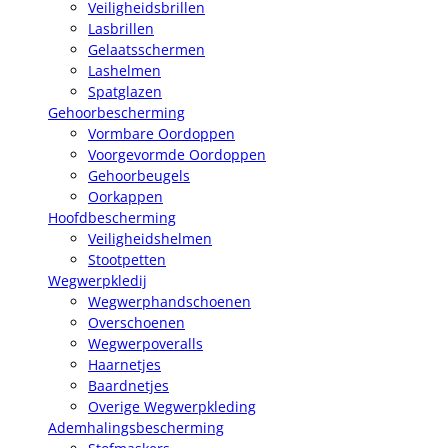
Veiligheidsbrillen
Lasbrillen
Gelaatsschermen
Lashelmen
Spatglazen
Gehoorbescherming
Vormbare Oordoppen
Voorgevormde Oordoppen
Gehoorbeugels
Oorkappen
Hoofdbescherming
Veiligheidshelmen
Stootpetten
Wegwerpkledij
Wegwerphandschoenen
Overschoenen
Wegwerpoveralls
Haarnetjes
Baardnetjes
Overige Wegwerpkleding
Ademhalingsbescherming