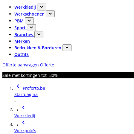
Werkkledij
Werkschoenen
PBM
Sport
Branches
Merken
Bedrukken & Borduren
Outfits
Offerte aanvragen
Offerte
Sale met kortingen tot -30%
Proforto.be
Startpagina
–
→
Werkkledij
→
Werkpolo's