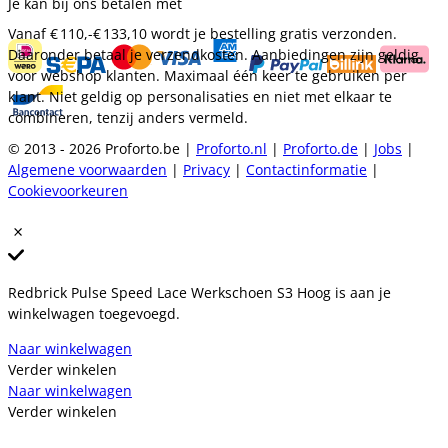
Je kan bij ons betalen met
Vanaf
€ 110,-
€ 133,10
wordt je bestelling gratis verzonden.
Daaronder betaal je verzendkosten. Aanbiedingen zijn geldig
voor webshop klanten. Maximaal één keer te gebruiken per
klant. Niet geldig op personalisaties en niet met elkaar te
combineren, tenzij anders vermeld.
© 2013 - 2026 Proforto.be |
Proforto.nl
|
Proforto.de
|
Jobs
|
Algemene voorwaarden
|
Privacy
|
Contactinformatie
|
Cookievoorkeuren
Redbrick Pulse Speed Lace Werkschoen S3 Hoog is aan je
winkelwagen toegevoegd.
Naar winkelwagen
Verder winkelen
Naar winkelwagen
Verder winkelen