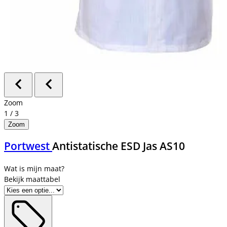
Zoom
1
/
3
Zoom
Portwest
Antistatische ESD Jas AS10
Bekijk maattabel