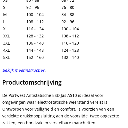
XS
80 - 88
68 - 72
S
92 - 96
76 - 80
M
100 - 104
84 - 88
L
108 - 112
92 - 96
XL
116 - 124
100 - 104
XXL
128 - 132
108 - 112
3XL
136 - 140
116 - 120
4XL
144 - 148
124 - 128
5XL
152 - 160
132 - 140
Bekijk meetinstructies
.
Productomschrijving
De Portwest Antistatische ESD Jas AS10 is ideaal voor
omgevingen waar electrostatische weerstand vereist is.
Ontworpen voor veiligheid en comfort. Is voorzien van een
verdekte drukknoopsluiting aan de voorzijde, twee opgezette
zakken, een borstzak en verstelbare manchetten.