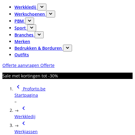
Werkkledij
Werkschoenen
PBM
Sport
Branches
Merken
Bedrukken & Borduren
Outfits
Offerte aanvragen
Offerte
Sale met kortingen tot -30%
Proforto.be
Startpagina
–
→
Werkkledij
→
Werkjassen