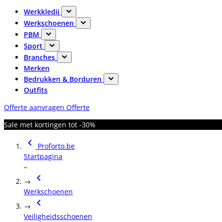
Werkkledij
Werkschoenen
PBM
Sport
Branches
Merken
Bedrukken & Borduren
Outfits
Offerte aanvragen
Offerte
Sale met kortingen tot -30%
Proforto.be
Startpagina
–
→
Werkschoenen
→
Veiligheidsschoenen