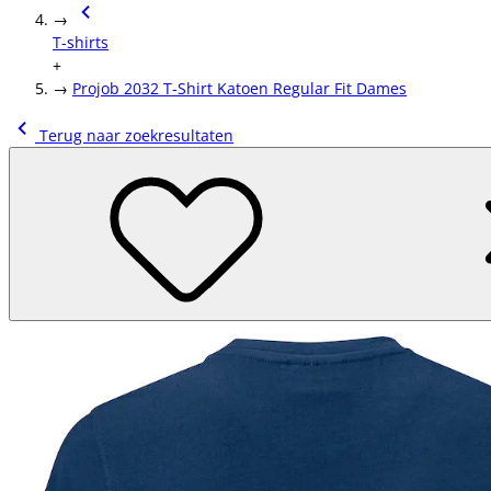
→
T-shirts
+
→
Projob 2032 T-Shirt Katoen Regular Fit Dames
Terug naar zoekresultaten