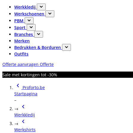
Werkkledij
Werkschoenen
PBM
Sport
Branches
Merken
Bedrukken & Borduren
Outfits
Offerte aanvragen
Offerte
Sale met kortingen tot -30%
Proforto.be
Startpagina
–
→
Werkkledij
→
Werkshirts