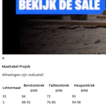
✕
Maattabel Projob
Afmetingen zijn indicatief.
Borstomtrek
Tailleomtrek
Heupomtrek
Lettermaat
(cm)
(cm)
(cm)
XS
84
72
90
S
88-92
76-80
94-98