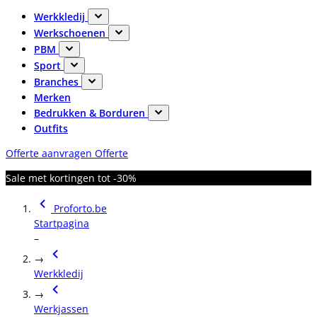
Werkkledij
Werkschoenen
PBM
Sport
Branches
Merken
Bedrukken & Borduren
Outfits
Offerte aanvragen
Offerte
Sale met kortingen tot -30%
Proforto.be
Startpagina
–
→
Werkkledij
→
Werkjassen