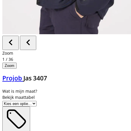
Zoom
1
/
36
Zoom
Projob
Jas 3407
Bekijk maattabel