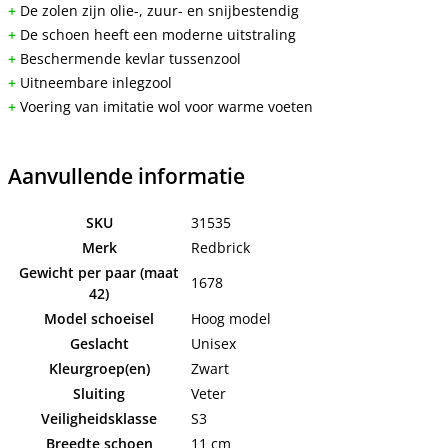
+
De zolen zijn olie-, zuur- en snijbestendig
+
De schoen heeft een moderne uitstraling
+
Beschermende kevlar tussenzool
+
Uitneembare inlegzool
+
Voering van imitatie wol voor warme voeten
Aanvullende informatie
SKU
31535
Merk
Redbrick
Gewicht per paar (maat
1678
42)
Model schoeisel
Hoog model
Geslacht
Unisex
Kleurgroep(en)
Zwart
Sluiting
Veter
Veiligheidsklasse
S3
Breedte schoen
11 cm