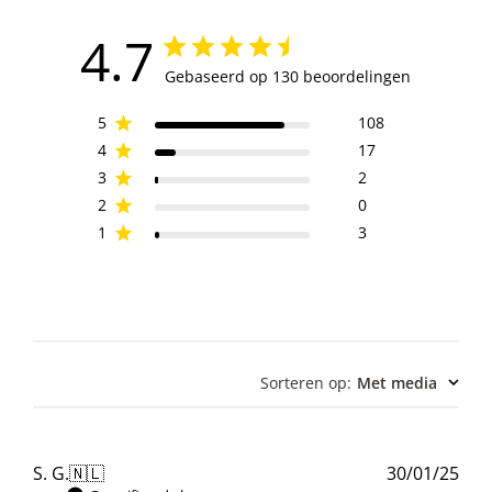
4.7
Gebaseerd op 130 beoordelingen
5
108
4
17
3
2
2
0
1
3
Sorteren op
:
Met media
Pub
S. G.
🇳🇱
30/01/25