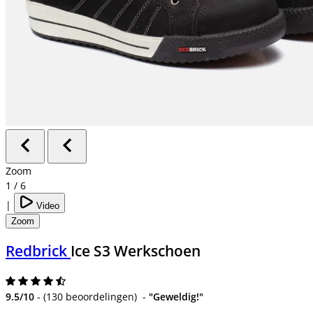
Zoom
1
/
6
|
Video
Zoom
Redbrick
Ice S3 Werkschoen
9.5/10
-
(
130 beoordelingen
)
-
"Geweldig!"