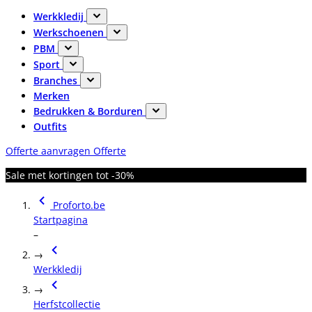
Werkkledij
Werkschoenen
PBM
Sport
Branches
Merken
Bedrukken & Borduren
Outfits
Offerte aanvragen
Offerte
Sale met kortingen tot -30%
Proforto.be
Startpagina
–
→
Werkkledij
→
Herfstcollectie