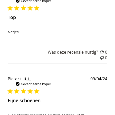
Geverifieerde koper
Top
Netjes
Was deze recensie nuttig?
0
0
Pub
Pieter t.
🇳🇱
09/04/24
Geverifieerde koper
Fijne schoenen