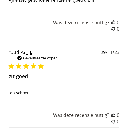
Fijne stevige schoenen en zien er goed uit,m
Was deze recensie nuttig?
0
0
Pub
ruud P.
🇳🇱
29/11/23
Geverifieerde koper
zit goed
top schoen
Was deze recensie nuttig?
0
0