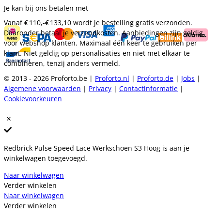
Je kan bij ons betalen met
Vanaf
€ 110,-
€ 133,10
wordt je bestelling gratis verzonden.
Daaronder betaal je verzendkosten. Aanbiedingen zijn geldig
voor webshop klanten. Maximaal één keer te gebruiken per
klant. Niet geldig op personalisaties en niet met elkaar te
combineren, tenzij anders vermeld.
© 2013 - 2026 Proforto.be |
Proforto.nl
|
Proforto.de
|
Jobs
|
Algemene voorwaarden
|
Privacy
|
Contactinformatie
|
Cookievoorkeuren
Redbrick Pulse Speed Lace Werkschoen S3 Hoog is aan je
winkelwagen toegevoegd.
Naar winkelwagen
Verder winkelen
Naar winkelwagen
Verder winkelen