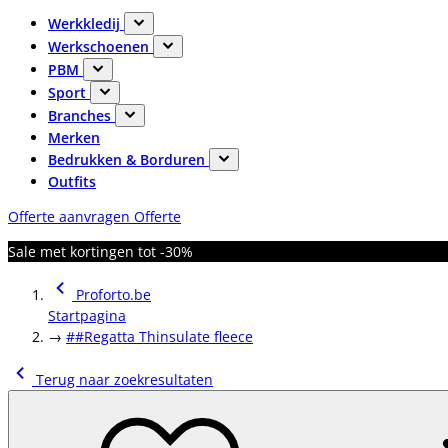
Werkkledij
Werkschoenen
PBM
Sport
Branches
Merken
Bedrukken & Borduren
Outfits
Offerte aanvragen
Offerte
Sale met kortingen tot -30%
Proforto.be
Startpagina
→
##Regatta Thinsulate fleece
Terug naar zoekresultaten