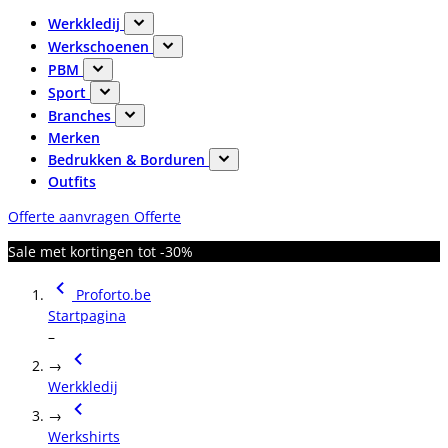
Werkkledij
Werkschoenen
PBM
Sport
Branches
Merken
Bedrukken & Borduren
Outfits
Offerte aanvragen
Offerte
Sale met kortingen tot -30%
Proforto.be
Startpagina
–
→
Werkkledij
→
Werkshirts