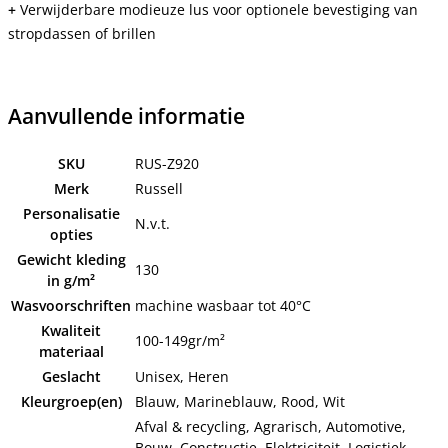
+
Verwijderbare modieuze lus voor optionele bevestiging van
stropdassen of brillen
Aanvullende informatie
SKU
RUS-Z920
Merk
Russell
Personalisatie
N.v.t.
opties
Gewicht kleding
130
in g/m²
Wasvoorschriften
machine wasbaar tot 40°C
Kwaliteit
100-149gr/m²
materiaal
Geslacht
Unisex, Heren
Kleurgroep(en)
Blauw, Marineblauw, Rood, Wit
Afval & recycling, Agrarisch, Automotive,
Bouw, Constructie, Elektriciteit, Logistiek,