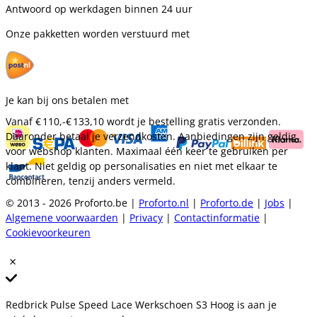
Antwoord op werkdagen binnen 24 uur
Onze pakketten worden verstuurd met
Je kan bij ons betalen met
Vanaf
€ 110,-
€ 133,10
wordt je bestelling gratis verzonden.
Daaronder betaal je verzendkosten. Aanbiedingen zijn geldig
voor webshop klanten. Maximaal één keer te gebruiken per
klant. Niet geldig op personalisaties en niet met elkaar te
combineren, tenzij anders vermeld.
© 2013 - 2026 Proforto.be |
Proforto.nl
|
Proforto.de
|
Jobs
|
Algemene voorwaarden
|
Privacy
|
Contactinformatie
|
Cookievoorkeuren
Redbrick Pulse Speed Lace Werkschoen S3 Hoog is aan je