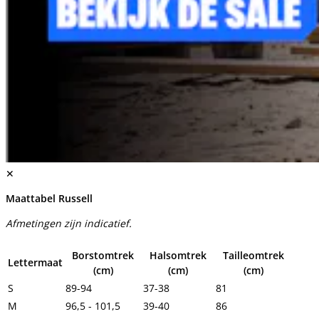
✕
Maattabel Russell
Afmetingen zijn indicatief.
Borstomtrek
Halsomtrek
Tailleomtrek
Lettermaat
(cm)
(cm)
(cm)
S
89-94
37-38
81
M
96,5 - 101,5
39-40
86