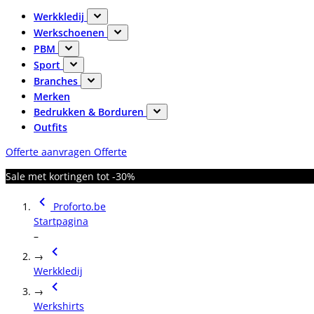
Werkkledij
Werkschoenen
PBM
Sport
Branches
Merken
Bedrukken & Borduren
Outfits
Offerte aanvragen
Offerte
Sale met kortingen tot -30%
Proforto.be
Startpagina
–
→
Werkkledij
→
Werkshirts