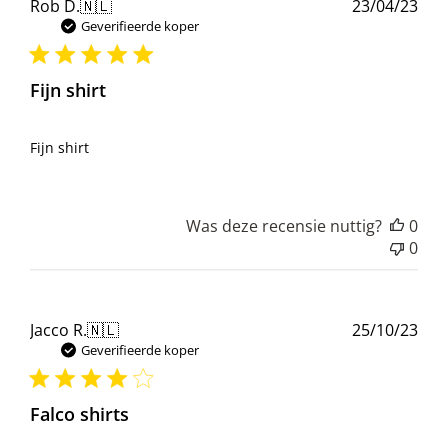
Pub
Rob D.
🇳🇱
23/04/23
Geverifieerde koper
Fijn shirt
Fijn shirt
Was deze recensie nuttig?
0
0
Pub
Jacco R.
🇳🇱
25/10/23
Geverifieerde koper
Falco shirts