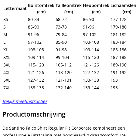
Borstomtrek
Tailleomtrek
Heupomtrek
Lichaamsle
Lettermaat
(cm)
(cm)
(cm)
(cm)
XS
80-84
68-72
86-90
177-178
S
85-90
73-78
91-96
179-180
M
91-96
79-84
97-102
181-182
L
97-102
85-90
103-108
183-184
XL
103-108
91-98
109-114
185-186
XXL
109-114
99-104
115-120
187-188
3XL
115-120
105-112
121-126
189-190
4XL
121-126
113-120
127-132
191-192
5XL
127-132
121-131
133-138
193
7XL
133-138
132-140
139-144
193
Bekijk meetinstructies
.
Productomschrijving
De Santino Falco Shirt Regular Fit Corporate combineert een
professionele uitstraling met hoogwaardig draagcomfort. De