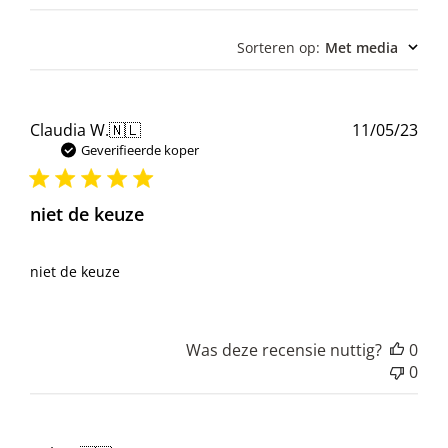
Sorteren op
:
Met media
Pub
Claudia W.
🇳🇱
11/05/23
Geverifieerde koper
niet de keuze
niet de keuze
Was deze recensie nuttig?
0
0