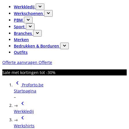
Werkkledij
Werkschoenen
PBM
Sport
Branches
Merken
Bedrukken & Borduren
Outfits
Offerte aanvragen
Offerte
Sale met kortingen tot -30%
Proforto.be
Startpagina
–
→
Werkkledij
→
Werkshirts