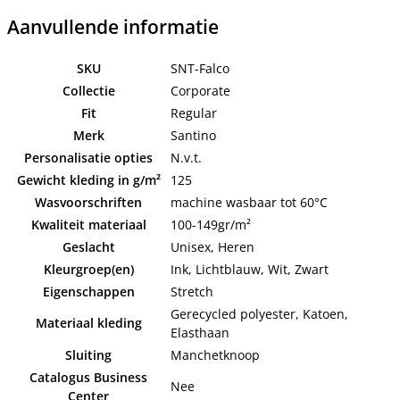
Aanvullende informatie
SKU
SNT-Falco
Collectie
Corporate
Fit
Regular
Merk
Santino
Personalisatie opties
N.v.t.
Gewicht kleding in g/m²
125
Wasvoorschriften
machine wasbaar tot 60°C
Kwaliteit materiaal
100-149gr/m²
Geslacht
Unisex, Heren
Kleurgroep(en)
Ink, Lichtblauw, Wit, Zwart
Eigenschappen
Stretch
Gerecycled polyester, Katoen,
Materiaal kleding
Elasthaan
Sluiting
Manchetknoop
Catalogus Business
Nee
Center