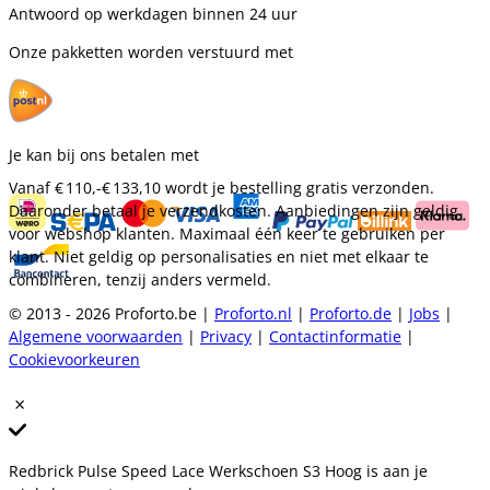
Antwoord op werkdagen binnen 24 uur
Onze pakketten worden verstuurd met
Je kan bij ons betalen met
Vanaf
€ 110,-
€ 133,10
wordt je bestelling gratis verzonden.
Daaronder betaal je verzendkosten. Aanbiedingen zijn geldig
voor webshop klanten. Maximaal één keer te gebruiken per
klant. Niet geldig op personalisaties en niet met elkaar te
combineren, tenzij anders vermeld.
© 2013 - 2026 Proforto.be |
Proforto.nl
|
Proforto.de
|
Jobs
|
Algemene voorwaarden
|
Privacy
|
Contactinformatie
|
Cookievoorkeuren
Redbrick Pulse Speed Lace Werkschoen S3 Hoog is aan je