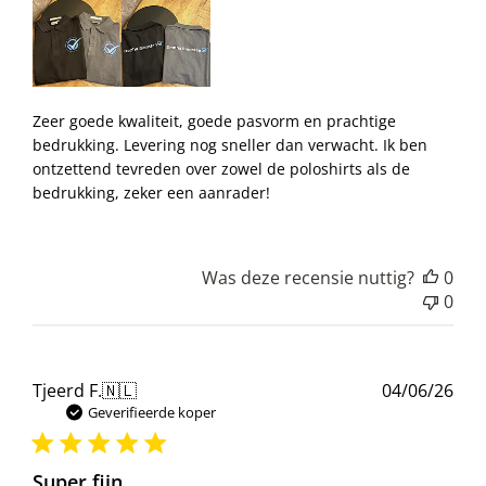
Zeer goede kwaliteit, goede pasvorm en prachtige
bedrukking. Levering nog sneller dan verwacht. Ik ben
ontzettend tevreden over zowel de poloshirts als de
bedrukking, zeker een aanrader!
Was deze recensie nuttig?
0
0
Pub
Tjeerd F.
🇳🇱
04/06/26
Geverifieerde koper
Super fijn