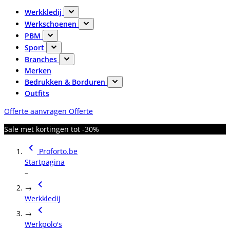
Werkkledij
Werkschoenen
PBM
Sport
Branches
Merken
Bedrukken & Borduren
Outfits
Offerte aanvragen
Offerte
Sale met kortingen tot -30%
Proforto.be
Startpagina
–
→
Werkkledij
→
Werkpolo's