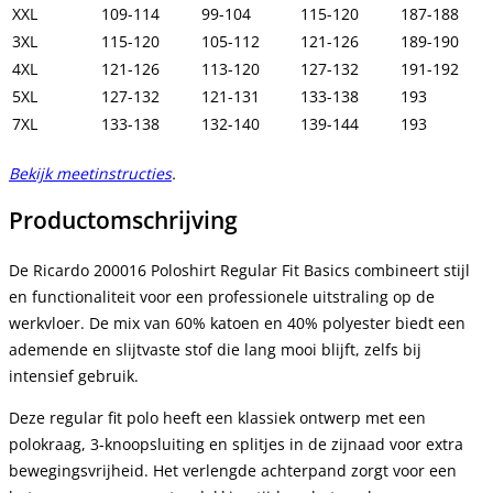
XXL
109-114
99-104
115-120
187-188
3XL
115-120
105-112
121-126
189-190
4XL
121-126
113-120
127-132
191-192
5XL
127-132
121-131
133-138
193
7XL
133-138
132-140
139-144
193
Bekijk meetinstructies
.
Productomschrijving
De Ricardo 200016 Poloshirt Regular Fit Basics combineert stijl
en functionaliteit voor een professionele uitstraling op de
werkvloer. De mix van 60% katoen en 40% polyester biedt een
ademende en slijtvaste stof die lang mooi blijft, zelfs bij
intensief gebruik.
Deze regular fit polo heeft een klassiek ontwerp met een
polokraag, 3-knoopsluiting en splitjes in de zijnaad voor extra
bewegingsvrijheid. Het verlengde achterpand zorgt voor een