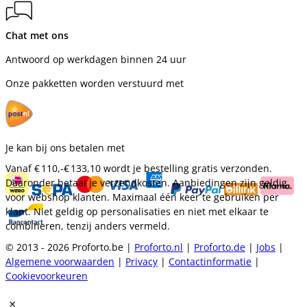
Chat met ons
Antwoord op werkdagen binnen 24 uur
Onze pakketten worden verstuurd met
Je kan bij ons betalen met
Vanaf
€ 110,-
€ 133,10
wordt je bestelling gratis verzonden.
Daaronder betaal je verzendkosten. Aanbiedingen zijn geldig
voor webshop klanten. Maximaal één keer te gebruiken per
klant. Niet geldig op personalisaties en niet met elkaar te
combineren, tenzij anders vermeld.
© 2013 - 2026 Proforto.be |
Proforto.nl
|
Proforto.de
|
Jobs
|
Algemene voorwaarden
|
Privacy
|
Contactinformatie
|
Cookievoorkeuren