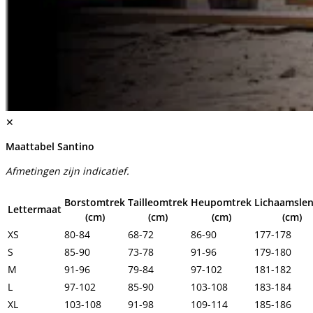
✕
Maattabel Santino
Afmetingen zijn indicatief.
Borstomtrek
Tailleomtrek
Heupomtrek
Lichaamsle
Lettermaat
(cm)
(cm)
(cm)
(cm)
XS
80-84
68-72
86-90
177-178
S
85-90
73-78
91-96
179-180
M
91-96
79-84
97-102
181-182
L
97-102
85-90
103-108
183-184
XL
103-108
91-98
109-114
185-186