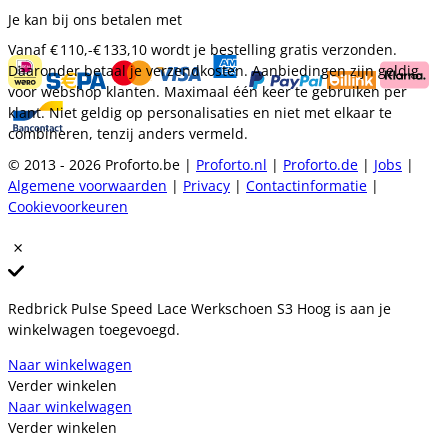
Je kan bij ons betalen met
Vanaf
€ 110,-
€ 133,10
wordt je bestelling gratis verzonden.
Daaronder betaal je verzendkosten. Aanbiedingen zijn geldig
voor webshop klanten. Maximaal één keer te gebruiken per
klant. Niet geldig op personalisaties en niet met elkaar te
combineren, tenzij anders vermeld.
© 2013 - 2026 Proforto.be |
Proforto.nl
|
Proforto.de
|
Jobs
|
Algemene voorwaarden
|
Privacy
|
Contactinformatie
|
Cookievoorkeuren
Redbrick Pulse Speed Lace Werkschoen S3 Hoog is aan je
winkelwagen toegevoegd.
Naar winkelwagen
Verder winkelen
Naar winkelwagen
Verder winkelen