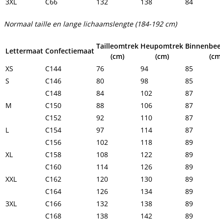
3XL
C66
132
138
84
Normaal taille en lange lichaamslengte (184-192 cm)
Tailleomtrek
Heupomtrek
Binnenbee
Lettermaat
Confectiemaat
(cm)
(cm)
(cm
XS
C144
76
94
85
S
C146
80
98
85
C148
84
102
87
M
C150
88
106
87
C152
92
110
87
L
C154
97
114
87
C156
102
118
89
XL
C158
108
122
89
C160
114
126
89
XXL
C162
120
130
89
C164
126
134
89
3XL
C166
132
138
89
C168
138
142
89