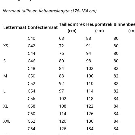
Normaal taille en lichaamslengte (176-184 cm)
Tailleomtrek
Heupomtrek
Binnenbee
Lettermaat
Confectiemaat
(cm)
(cm)
(cm
C40
68
88
80
XS
C42
72
91
80
C44
76
94
80
S
C46
80
98
80
C48
84
102
82
M
C50
88
106
82
C52
92
110
82
L
C54
97
114
82
C56
102
118
84
XL
C58
108
122
84
C60
114
126
84
XXL
C62
120
130
84
C64
126
134
84