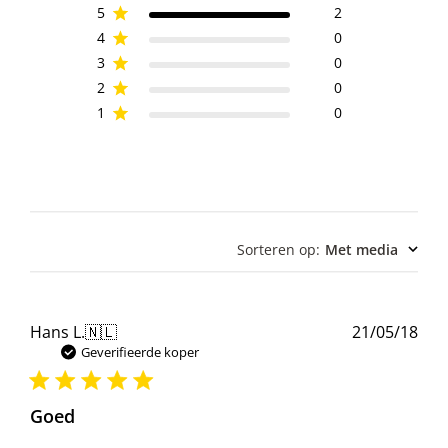
5
2
4
0
3
0
2
0
1
0
Sorteren op
:
Met media
Pub
Hans L.
🇳🇱
21/05/18
Geverifieerde koper
Goed