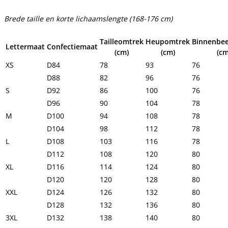
Brede taille en korte lichaamslengte (168-176 cm)
Tailleomtrek
Heupomtrek
Binnenbee
Lettermaat
Confectiemaat
(cm)
(cm)
(cm
XS
D84
78
93
76
D88
82
96
76
S
D92
86
100
76
D96
90
104
78
M
D100
94
108
78
D104
98
112
78
L
D108
103
116
78
D112
108
120
80
XL
D116
114
124
80
D120
120
128
80
XXL
D124
126
132
80
D128
132
136
80
3XL
D132
138
140
80