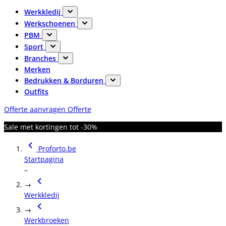
Werkkledij
Werkschoenen
PBM
Sport
Branches
Merken
Bedrukken & Borduren
Outfits
Offerte aanvragen
Offerte
Sale met kortingen tot -30%
Proforto.be
Startpagina
–
→
Werkkledij
→
Werkbroeken