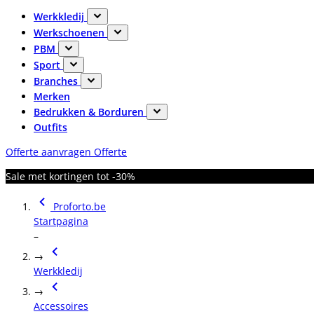
Werkkledij
Werkschoenen
PBM
Sport
Branches
Merken
Bedrukken & Borduren
Outfits
Offerte aanvragen
Offerte
Sale met kortingen tot -30%
Proforto.be
Startpagina
–
→
Werkkledij
→
Accessoires