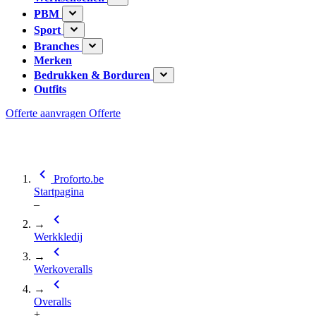
PBM
Sport
Branches
Merken
Bedrukken & Borduren
Outfits
Offerte aanvragen
Offerte
Proforto.be
Startpagina
–
→
Werkkledij
→
Werkoveralls
→
Overalls
+