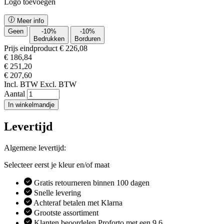
Logo toevoegen
Meer info
Geen
-
10
%
-
10
%
Bedrukken
Borduren
Prijs eindproduct
€ 226,08
€ 186,84
€ 251,20
€ 207,60
Incl. BTW
Excl. BTW
Aantal
In winkelmandje
Levertijd
Algemene levertijd:
Selecteer eerst je kleur en/of maat
Gratis retourneren binnen 100 dagen
Snelle levering
Achteraf betalen met Klarna
Grootste assortiment
Klanten beoordelen Proforto met een 9.6