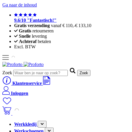
Ga naar de inhoud
9.6/10 "Fantastisch!"
Gratis verzending
vanaf
€ 110,-
€ 133,10
Gratis
retourneren
Snelle
levering
Achteraf
betalen
Excl. BTW
Zoek
Zoek
Klantenservice
Inloggen
Werkkledij
Werkschoenen