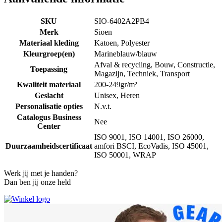
SKU
SIO-6402A2PB4
Merk
Sioen
Materiaal kleding
Katoen, Polyester
Kleurgroep(en)
Marineblauw/blauw
Afval & recycling, Bouw, Constructie,
Toepassing
Magazijn, Techniek, Transport
Kwaliteit materiaal
200-249gr/m²
Geslacht
Unisex, Heren
Personalisatie opties
N.v.t.
Catalogus Business
Nee
Center
ISO 9001, ISO 14001, ISO 26000,
Duurzaamheidscertificaat
amfori BSCI, EcoVadis, ISO 45001,
ISO 50001, WRAP
Werk jij met je handen?
Dan ben jij onze held