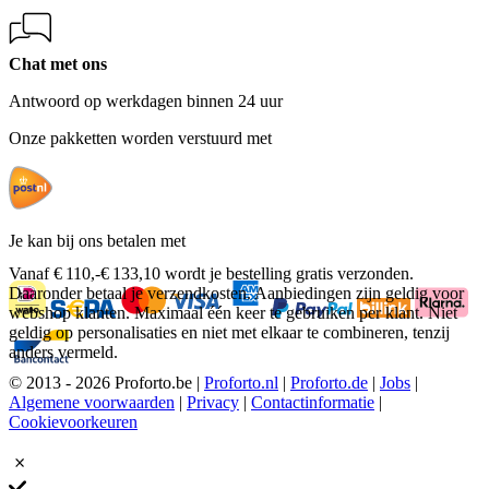
Chat met ons
Antwoord op werkdagen binnen 24 uur
Onze pakketten worden verstuurd met
Je kan bij ons betalen met
Vanaf
€ 110,-
€ 133,10
wordt je bestelling gratis verzonden.
Daaronder betaal je verzendkosten. Aanbiedingen zijn geldig voor
webshop klanten. Maximaal één keer te gebruiken per klant. Niet
geldig op personalisaties en niet met elkaar te combineren, tenzij
anders vermeld.
© 2013 - 2026 Proforto.be |
Proforto.nl
|
Proforto.de
|
Jobs
|
Algemene voorwaarden
|
Privacy
|
Contactinformatie
|
Cookievoorkeuren