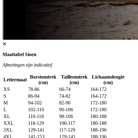
✕
Maattabel Sioen
Afmetingen zijn indicatief.
Borstomtrek
Tailleomtrek
Lichaamslengte
Lettermaat
(cm)
(cm)
(cm)
XS
78-86
66-74
164-172
S
86-94
74-82
164-172
M
94-102
82-90
172-180
L
102-110
90-106
172-180
XL
110-118
98-106
180-188
XXL
118-129
106-117
180-188
3XL
129-141
117-129
188-196
4XL
141-153
129-141
188-196