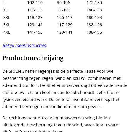
L
102-110
90-106
172-180
XL
110-118
98-106
180-188
XXL
118-129
106-117
180-188
3XL
129-141
117-129
188-196
4XL
141-153
129-141
188-196
Bekijk meetinstructies
.
Productomschrijving
De SIOEN Sheffer regenjas is de perfecte keuze voor wie
bescherming tegen regen, wind en kou wil combineren met
ademend comfort. De Sheffer is vervaardigd uit een ademende
stof die uw lichaam koel en comfortabel houdt, zelfs tijdens
fysiek veeleisend werk. De onderarmventilatie verhoogt het
ademend vermogen en voorkomt een klam gevoel.
De rechtopstaande kraag en mouwvernauwing bieden
uitstekende bescherming tegen de wind, waardoor u warm
blijft, zelfs op winderige dagen.