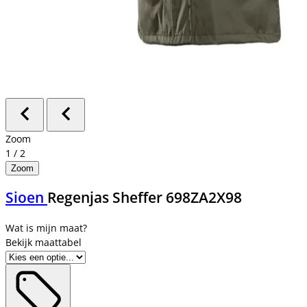
Zoom
1
/
2
Zoom
Sioen
Regenjas Sheffer 698ZA2X98
Bekijk maattabel