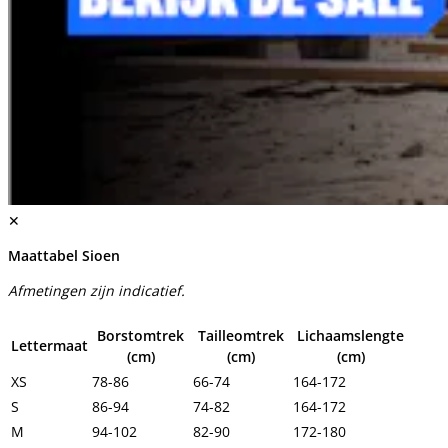
✕
Maattabel Sioen
Afmetingen zijn indicatief.
Borstomtrek
Tailleomtrek
Lichaamslengte
Lettermaat
(cm)
(cm)
(cm)
XS
78-86
66-74
164-172
S
86-94
74-82
164-172
M
94-102
82-90
172-180