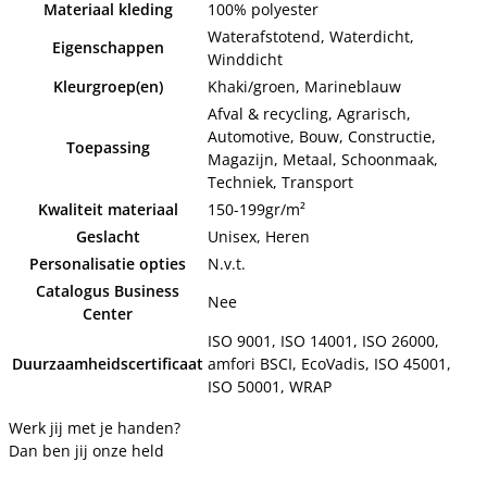
Materiaal kleding
100% polyester
Waterafstotend, Waterdicht,
Eigenschappen
Winddicht
Kleurgroep(en)
Khaki/groen, Marineblauw
Afval & recycling, Agrarisch,
Automotive, Bouw, Constructie,
Toepassing
Magazijn, Metaal, Schoonmaak,
Techniek, Transport
Kwaliteit materiaal
150-199gr/m²
Geslacht
Unisex, Heren
Personalisatie opties
N.v.t.
Catalogus Business
Nee
Center
ISO 9001, ISO 14001, ISO 26000,
Duurzaamheidscertificaat
amfori BSCI, EcoVadis, ISO 45001,
ISO 50001, WRAP
Werk jij met je handen?
Dan ben jij onze held