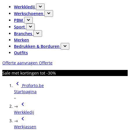
Werkkledij
Werkschoenen
PBM
Sport
Branches
Merken
Bedrukken & Borduren
Outfits
Offerte aanvragen
Offerte
Sale met kortingen tot -30%
Proforto.be
Startpagina
–
→
Werkkledij
→
Werkjassen