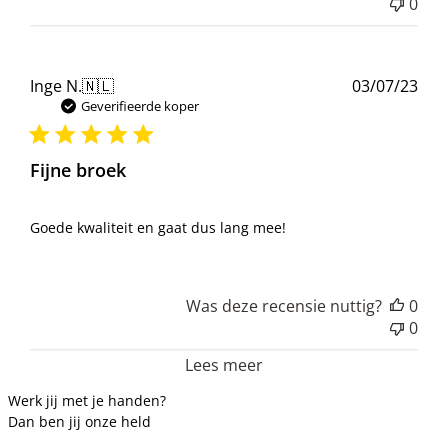
0
Pub
Inge N.
🇳🇱
03/07/23
Geverifieerde koper
Fijne broek
Goede kwaliteit en gaat dus lang mee!
Was deze recensie nuttig?
0
0
Lees meer
Werk jij met je handen?
Dan ben jij onze held