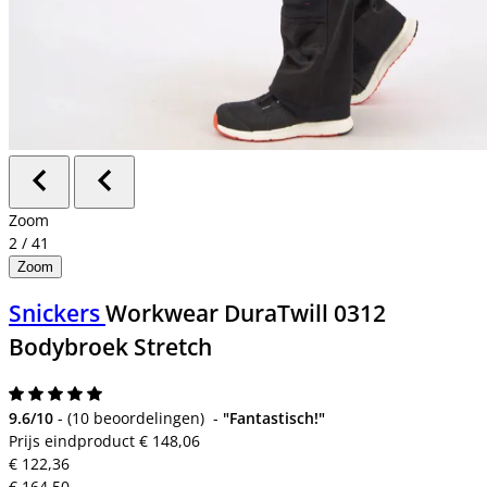
Zoom
2
/
41
Zoom
Snickers
Workwear DuraTwill 0312
Bodybroek Stretch
9.6/10
-
(
10 beoordelingen
)
-
"Fantastisch!"
Prijs eindproduct
€ 148,06
€ 122,36
€ 164,50