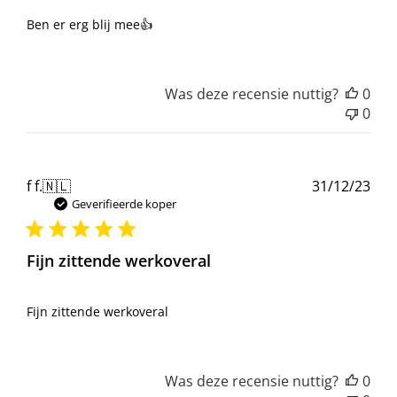
Ben er erg blij mee👍
Was deze recensie nuttig?
0
0
Pub
f f.
🇳🇱
31/12/23
Geverifieerde koper
Fijn zittende werkoveral
Fijn zittende werkoveral
Was deze recensie nuttig?
0