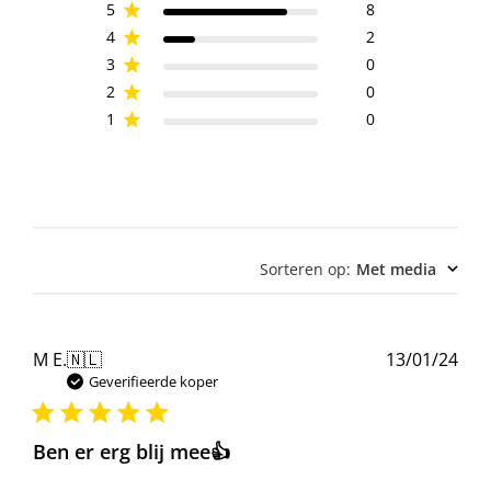
5
8
4
2
3
0
2
0
1
0
Sorteren op
:
Met media
Pub
M E.
🇳🇱
13/01/24
Geverifieerde koper
Ben er erg blij mee👍