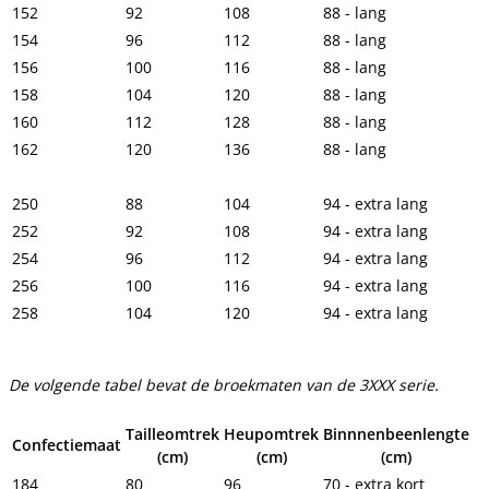
152
92
108
88 - lang
154
96
112
88 - lang
156
100
116
88 - lang
158
104
120
88 - lang
160
112
128
88 - lang
162
120
136
88 - lang
250
88
104
94 - extra lang
252
92
108
94 - extra lang
254
96
112
94 - extra lang
256
100
116
94 - extra lang
258
104
120
94 - extra lang
De volgende tabel bevat de broekmaten van de 3XXX serie.
Tailleomtrek
Heupomtrek
Binnnenbeenlengte
Confectiemaat
(cm)
(cm)
(cm)
184
80
96
70 - extra kort