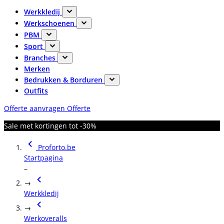
Werkkledij
Werkschoenen
PBM
Sport
Branches
Merken
Bedrukken & Borduren
Outfits
Offerte aanvragen
Offerte
Sale met kortingen tot -30%
Proforto.be
Startpagina
–
→
Werkkledij
→
Werkoveralls