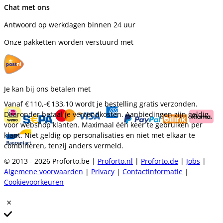
Chat met ons
Antwoord op werkdagen binnen 24 uur
Onze pakketten worden verstuurd met
Je kan bij ons betalen met
Vanaf
€ 110,-
€ 133,10
wordt je bestelling gratis verzonden.
Daaronder betaal je verzendkosten. Aanbiedingen zijn geldig
voor webshop klanten. Maximaal één keer te gebruiken per
klant. Niet geldig op personalisaties en niet met elkaar te
combineren, tenzij anders vermeld.
© 2013 - 2026 Proforto.be |
Proforto.nl
|
Proforto.de
|
Jobs
|
Algemene voorwaarden
|
Privacy
|
Contactinformatie
|
Cookievoorkeuren