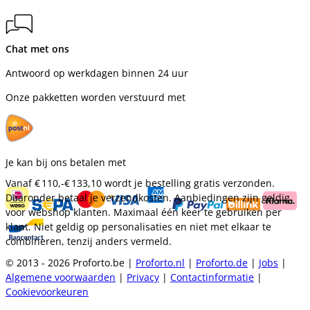
Chat met ons
Antwoord op werkdagen binnen 24 uur
Onze pakketten worden verstuurd met
Je kan bij ons betalen met
Vanaf
€ 110,-
€ 133,10
wordt je bestelling gratis verzonden.
Daaronder betaal je verzendkosten. Aanbiedingen zijn geldig
voor webshop klanten. Maximaal één keer te gebruiken per
klant. Niet geldig op personalisaties en niet met elkaar te
combineren, tenzij anders vermeld.
© 2013 - 2026 Proforto.be |
Proforto.nl
|
Proforto.de
|
Jobs
|
Algemene voorwaarden
|
Privacy
|
Contactinformatie
|
Cookievoorkeuren