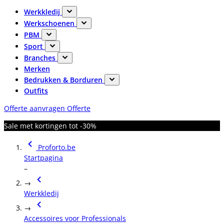
Werkkledij
Werkschoenen
PBM
Sport
Branches
Merken
Bedrukken & Borduren
Outfits
Offerte aanvragen
Offerte
Sale met kortingen tot -30%
Proforto.be
Startpagina
–
→
Werkkledij
→
Accessoires voor Professionals