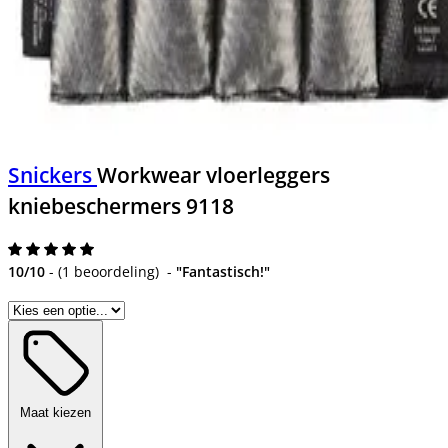
Snickers
Workwear vloerleggers
kniebeschermers 9118
10/10
-
(
1 beoordeling
)
-
"Fantastisch!"
Maat kiezen