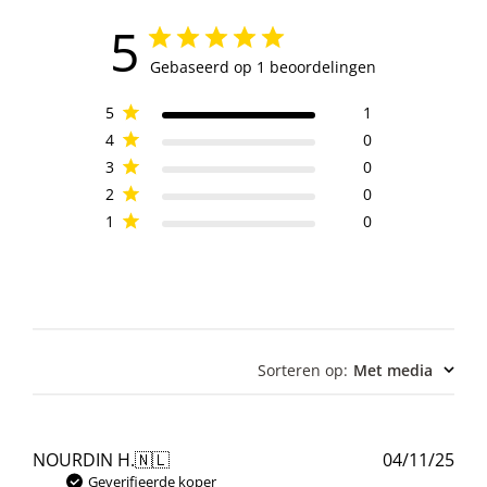
5
Gebaseerd op 1 beoordelingen
5
1
4
0
3
0
2
0
1
0
Sorteren op
:
Met media
Pub
NOURDIN H.
🇳🇱
04/11/25
Geverifieerde koper