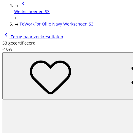
→
Werkschoenen S3
+
→
ToWorkFor Ollie Navy Werkschoen S3
Terug naar zoekresultaten
S3 gecertificeerd
-10%