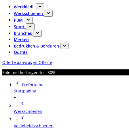
Werkkledij
Werkschoenen
PBM
Sport
Branches
Merken
Bedrukken & Borduren
Outfits
Offerte aanvragen
Offerte
Sale met kortingen tot -30%
Proforto.be
Startpagina
–
→
Werkschoenen
→
Veiligheidsschoenen