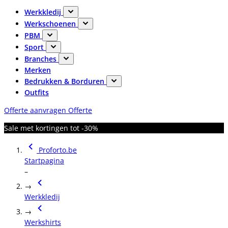
Werkkledij
Werkschoenen
PBM
Sport
Branches
Merken
Bedrukken & Borduren
Outfits
Offerte aanvragen
Offerte
Sale met kortingen tot -30%
Proforto.be
Startpagina
–
→
Werkkledij
→
Werkshirts