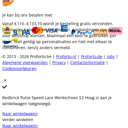
Je kan bij ons betalen met
Vanaf
€ 110,-
€ 133,10
wordt je bestelling gratis verzonden.
Daaronder betaal je verzendkosten. Aanbiedingen zijn geldig
voor webshop klanten. Maximaal één keer te gebruiken per
klant. Niet geldig op personalisaties en niet met elkaar te
combineren, tenzij anders vermeld.
© 2013 - 2026 Proforto.be |
Proforto.nl
|
Proforto.de
|
Jobs
|
Algemene voorwaarden
|
Privacy
|
Contactinformatie
|
Cookievoorkeuren
Redbrick Pulse Speed Lace Werkschoen S3 Hoog is aan je
winkelwagen toegevoegd.
Naar winkelwagen
Verder winkelen
Naar winkelwagen