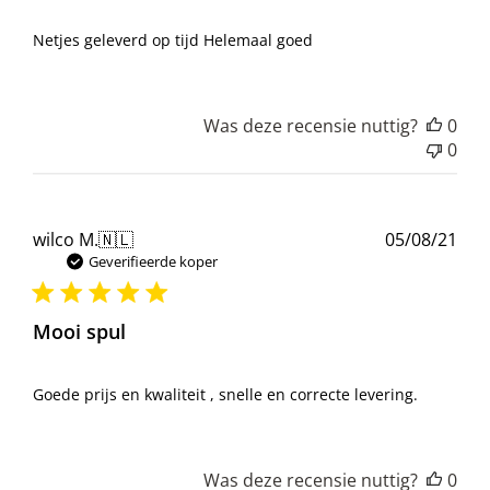
Netjes geleverd op tijd Helemaal goed
Was deze recensie nuttig?
0
0
Pub
wilco M.
🇳🇱
05/08/21
Geverifieerde koper
Mooi spul
Goede prijs en kwaliteit , snelle en correcte levering.
Was deze recensie nuttig?
0