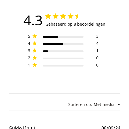
4.3
Gebaseerd op 8 beoordelingen
5
3
4
4
3
1
2
0
1
0
Sorteren op
:
Met media
Pub
Guido J.
🇳🇱
08/09/24