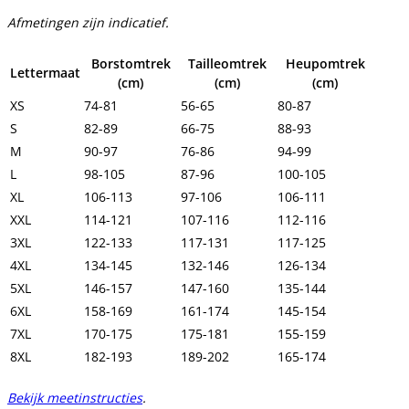
Afmetingen zijn indicatief.
Borstomtrek
Tailleomtrek
Heupomtrek
Lettermaat
(cm)
(cm)
(cm)
XS
74-81
56-65
80-87
S
82-89
66-75
88-93
M
90-97
76-86
94-99
L
98-105
87-96
100-105
XL
106-113
97-106
106-111
XXL
114-121
107-116
112-116
3XL
122-133
117-131
117-125
4XL
134-145
132-146
126-134
5XL
146-157
147-160
135-144
6XL
158-169
161-174
145-154
7XL
170-175
175-181
155-159
8XL
182-193
189-202
165-174
Bekijk meetinstructies
.