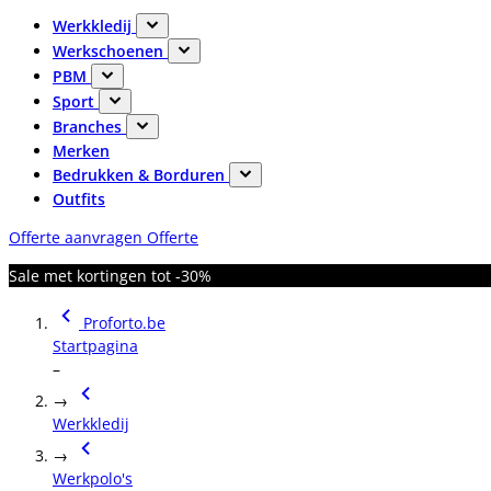
Werkkledij
Werkschoenen
PBM
Sport
Branches
Merken
Bedrukken & Borduren
Outfits
Offerte aanvragen
Offerte
Sale met kortingen tot -30%
Proforto.be
Startpagina
–
→
Werkkledij
→
Werkpolo's