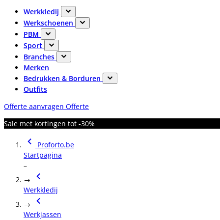
Werkkledij
Werkschoenen
PBM
Sport
Branches
Merken
Bedrukken & Borduren
Outfits
Offerte aanvragen
Offerte
Sale met kortingen tot -30%
Proforto.be
Startpagina
–
→
Werkkledij
→
Werkjassen