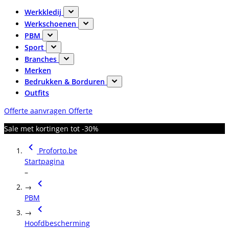
Werkkledij
Werkschoenen
PBM
Sport
Branches
Merken
Bedrukken & Borduren
Outfits
Offerte aanvragen
Offerte
Sale met kortingen tot -30%
Proforto.be
Startpagina
–
→
PBM
→
Hoofdbescherming