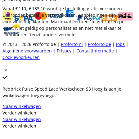
Vanaf
€ 110,-
€ 133,10
wordt je bestelling gratis verzonden.
Daaronder betaal je verzendkosten. Aanbiedingen zijn geldig
voor webshop klanten. Maximaal één keer te gebruiken per
klant. Niet geldig op personalisaties en niet met elkaar te
combineren, tenzij anders vermeld.
© 2013 - 2026 Proforto.be |
Proforto.nl
|
Proforto.de
|
Jobs
|
Algemene voorwaarden
|
Privacy
|
Contactinformatie
|
Cookievoorkeuren
Redbrick Pulse Speed Lace Werkschoen S3 Hoog is aan je
winkelwagen toegevoegd.
Naar winkelwagen
Verder winkelen
Naar winkelwagen
Verder winkelen