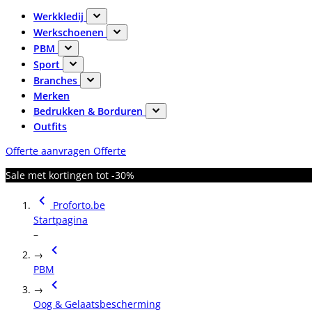
Werkkledij
Werkschoenen
PBM
Sport
Branches
Merken
Bedrukken & Borduren
Outfits
Offerte aanvragen
Offerte
Sale met kortingen tot -30%
Proforto.be
Startpagina
–
→
PBM
→
Oog & Gelaatsbescherming