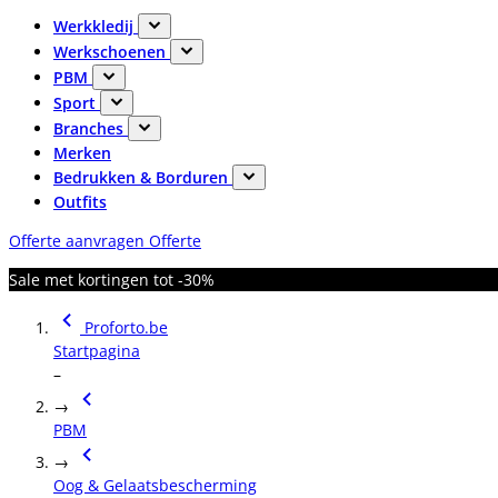
Werkkledij
Werkschoenen
PBM
Sport
Branches
Merken
Bedrukken & Borduren
Outfits
Offerte aanvragen
Offerte
Sale met kortingen tot -30%
Proforto.be
Startpagina
–
→
PBM
→
Oog & Gelaatsbescherming