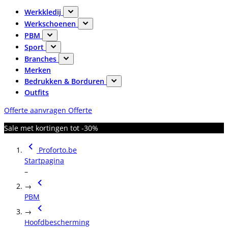
Werkkledij
Werkschoenen
PBM
Sport
Branches
Merken
Bedrukken & Borduren
Outfits
Offerte aanvragen
Offerte
Sale met kortingen tot -30%
Proforto.be
Startpagina
–
→
PBM
→
Hoofdbescherming